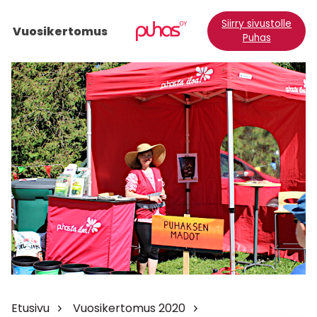
Siirry sivustolle
Vuosikertomus
Puhas
Etusivu
Vuosikertomus 2020