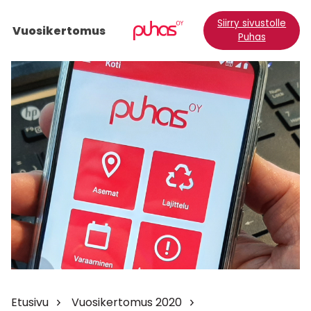
Siirry sivustolle
Vuosikertomus
Puhas
Etusivu
Vuosikertomus 2020