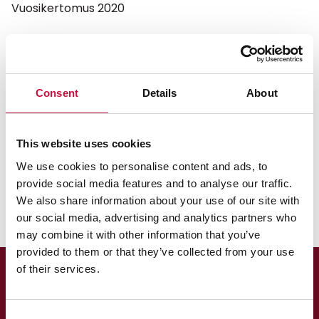
Vuosikertomus 2020
Vuosikertomus 2020
Koronapandemian vaikutus oli
Consent
Details
About
vähäinen mutta se muutti
toimintatapojamme.
This website uses cookies
Vuosikertomus 2020
We use cookies to personalise content and ads, to
Tilinpäätös ja toimintakertomus 2020
provide social media features and to analyse our traffic.
We also share information about your use of our site with
our social media, advertising and analytics partners who
may combine it with other information that you’ve
provided to them or that they’ve collected from your use
of their services.
Consent