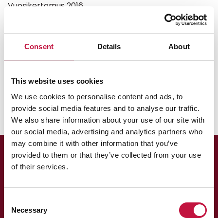
Vuosikertomus 2016
Vuosikertomus 2016
Consent
Details
About
Jätteiden hyödyntäminen
ekovoimalaitoksella alkoi.
This website uses cookies
Vuosikertomus 2016
We use cookies to personalise content and ads, to
provide social media features and to analyse our traffic.
We also share information about your use of our site with
our social media, advertising and analytics partners who
may combine it with other information that you’ve
provided to them or that they’ve collected from your use
of their services.
Consent
Necessary
Selection