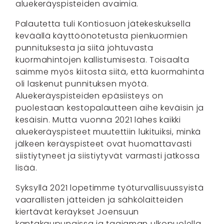
aluekeräyspisteiden avaimia.
Palautetta tuli Kontiosuon jätekeskuksella
keväällä käyttöönotetusta pienkuormien
punnituksesta ja siitä johtuvasta
kuormahintojen kallistumisesta. Toisaalta
saimme myös kiitosta siitä, että kuormahinta
oli laskenut punnituksen myötä.
Aluekeräyspisteiden epäsiisteys on
puolestaan kestopalautteen aihe keväisin ja
kesäisin. Mutta vuonna 2021 lähes kaikki
aluekeräyspisteet muutettiin lukituiksi, minkä
jälkeen keräyspisteet ovat huomattavasti
siistiytyneet ja siistiytyvät varmasti jatkossa
lisää.
Syksyllä 2021 lopetimme työturvallisuussyistä
vaarallisten jätteiden ja sähkölaitteiden
kiertävät keräykset Joensuun
kantakaupungissa ja taajaman ulkopuolella.