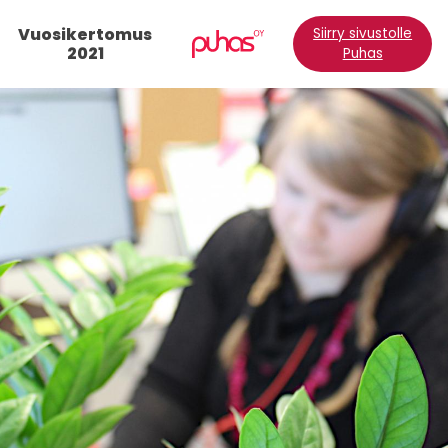
Vuosikertomus
Siirry sivustolle
2021
Puhas