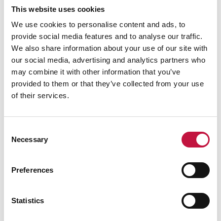
biojätteen sekä tekstiilien osalta. Näiden
This website uses cookies
yhteisten, Euroopan laajuisten
We use cookies to personalise content and ads, to
kierrätystavoitteiden saavuttamiseksi
provide social media features and to analyse our traffic.
tarvitaan entistäkin aktiivisempaa kansalais-,
We also share information about your use of our site with
sidosryhmä- ja mediaviestintää.
our social media, advertising and analytics partners who
may combine it with other information that you’ve
Sähköisen asioinnin suosio
provided to them or that they’ve collected from your use
kasvaa
of their services.
Vuoden aikana asiakaspalvelumme sai
Consent
yhteydenottoja melkein 33 100 kappaletta.
Necessary
Selection
Puhelin oli ylivoimaisesti suosituin
yhteydenottotapa ja toisena oli sähköposti.
Otimme sähköisen asioinnin käyttöön noin
Preferences
vuosi sitten, ja sen osuus on kasvanut
kuukausi kuukaudelta. Asiakkaat ovat olleet
Statistics
tyytyväisiä, kun pystyvät asioimaan
joustavasti monin eri tavoin.