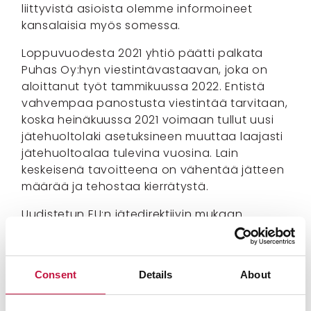
liittyvistä asioista olemme informoineet
kansalaisia myös somessa.
Loppuvuodesta 2021 yhtiö päätti palkata
Puhas Oy:hyn viestintävastaavan, joka on
aloittanut työt tammikuussa 2022. Entistä
vahvempaa panostusta viestintää tarvitaan,
koska heinäkuussa 2021 voimaan tullut uusi
jätehuoltolaki asetuksineen muuttaa laajasti
jätehuoltoalaa tulevina vuosina. Lain
keskeisenä tavoitteena on vähentää jätteen
määrää ja tehostaa kierrätystä.
Uudistetun EU:n jätedirektiivin mukaan
yhdyskuntajätteestä tulee kierrättää 55
prosenttia vuonna 2025 ja 65 prosenttia
vuonna 2035. Jotta nämä tavoitteet
Consent
Details
About
voidaan saavuttaa, on jätteiden
erilliskeräystä lisättävä, etenkin pakkaus- ja