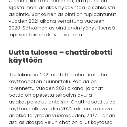
Olemme ilolla huomanneet, että puhelun
sijasta moni asiakas hyödyntää jo sähköistä
asiointia. Sähköinen asiointi on tuplaantunut
vuoden 2021 aikana verrattuna vuoteen
2020. Sähköinen asiointi onkin lyönyt itsensä
läpi sen toisena käyttövuonna.
Uutta tulossa – chattirobotti
käyttöön
Joulukuussa 2021 aloitettiin chattirobotin
käyttöönoton suunnittelu. Pohjaa on
rakennettu vuoden 2021 aikana, ja chat-
bottia on opetettu tekoälyn avulla
asiakaspalvelutilanteisiin. Chattirobotti tulee
käyttöön alkuvuoden 2022 aikana ja neuvoo
asiakkaita ympäri vuorokauden, 24/7. Tähän
asti asiakaspalvelun chat on ollut käytössä