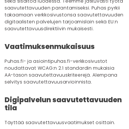
sekä sisältöä luodessa. Teemme jatkuvasti työtä
saavutettavuuden parantamiseksi. Puhas pyrkii
takaamaan verkkosivustonsa saavutettavuuden
digitaalisten palvelujen tarjoamislain sekä EU:n
saavutettavuusdirektiivin mukaisesti.
Vaatimuksenmukaisuus
Puhas.fi- ja asiointipuhas.fi-verkkosivustot
noudattavat WCAG:n 2.1 standardin mukaisia
AA-tason saavutettavuuskriteerejä. Alempana
selvitys saavutettavuusarvioinnista.
Digipalvelun saavutettavuuden
tila
Täyttää saavutettavuusvaatimukset osittain.