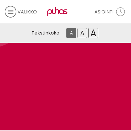
VALIKKO
ASIOINTI
A
A
Tekstinkoko
A