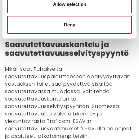
ilmoituksen Liikenne- ja viestintävirasto
Allow selection
Traficomille. Traficomin sivulla kerrotaan tarkasti,
miten ilmoituksen voi tehdä ja miten asia
käsitellään.
Deny
Saavutettavuuskantelu ja
saavutettavuusselvityspyyntö
Mikäli saat Puhakselta
saavutettavuuspalautteeseen epätyydyttävän
vastauksen tai et saa pyydettyä sisältöä
saavutettavassa muodossa, voit tehdä
saavutettavuuskantelun tai
saavutettavuusselvityspyynnön. Suomessa
saavutettavuutta valvoo Liikenne- ja
viestintävirasto Traficom. ESAVI:n
saavutettavuusvaatimukset.fi -sivuilla on ohjeet
ja osoitteet jatkotoimenpiteisiin.