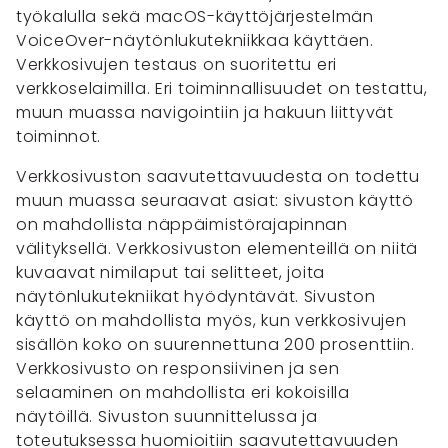
työkalulla sekä macOS-käyttöjärjestelmän
VoiceOver-näytönlukutekniikkaa käyttäen.
Verkkosivujen testaus on suoritettu eri
verkkoselaimilla. Eri toiminnallisuudet on testattu,
muun muassa navigointiin ja hakuun liittyvät
toiminnot.
Verkkosivuston saavutettavuudesta on todettu
muun muassa seuraavat asiat: sivuston käyttö
on mahdollista näppäimistörajapinnan
välityksellä. Verkkosivuston elementeillä on niitä
kuvaavat nimilaput tai selitteet, joita
näytönlukutekniikat hyödyntävät. Sivuston
käyttö on mahdollista myös, kun verkkosivujen
sisällön koko on suurennettuna 200 prosenttiin.
Verkkosivusto on responsiivinen ja sen
selaaminen on mahdollista eri kokoisilla
näytöillä. Sivuston suunnittelussa ja
toteutuksessa huomioitiin saavutettavuuden