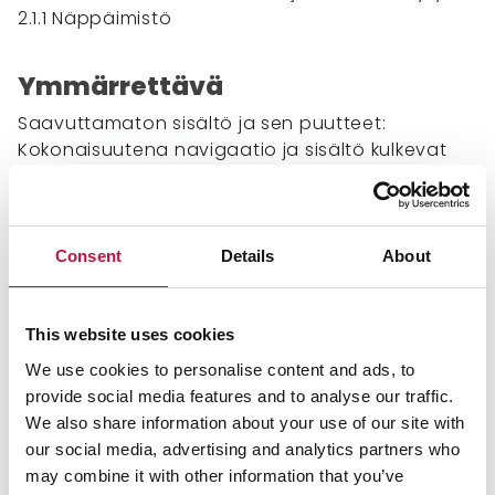
2.1.1 Näppäimistö
Ymmärrettävä
Saavuttamaton sisältö ja sen puutteet:
Kokonaisuutena navigaatio ja sisältö kulkevat
käsi kädessä, koska sivusto ei lataa sisältöä
omille sivuilleen.
Kaikki tapahtuu samalla sivulla lataamatta sivua
uudelleen. Tämä aiheuttaa kuitenkin
Consent
Details
About
saavutettavuusongelmia, koska esimerkiksi
ruudunlukijaohjelman käyttäjä ei tiedä, mitä
sivulla tapahtuu.
This website uses cookies
We use cookies to personalise content and ads, to
Saavutettavuusvaatimukset. jotka eivät täyty:
provide social media features and to analyse our traffic.
3.2.1 Kohdistaminen
We also share information about your use of our site with
our social media, advertising and analytics partners who
Palaute ja yhteystiedot
may combine it with other information that you’ve