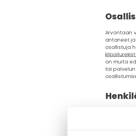
Osalli
Arvontaan v
antaneet ja
osallistuja
kilpailureki
on muita ed
tai palvelu
osallistumi
Henkilö
Puhas ei kä
suoramarkkin
sovelletaa
tietosuojas