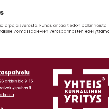
s
a arpajaisverosta. Puhas antaa tiedon palkinnoista
aisille voimassaolevien verosäännösten edellyttäm
kaspalvelu
98 arkisin klo 9–15
palvelu@puhas.fi
verkossa
to