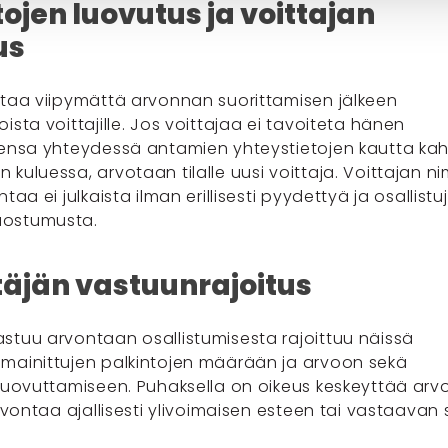
ojen luovutus ja voittajan
us
ttaa viipymättä arvonnan suorittamisen jälkeen
ista voittajille. Jos voittajaa ei tavoiteta hänen
sensa yhteydessä antamien yhteystietojen kautta ka
kuluessa, arvotaan tilalle uusi voittaja. Voittajan n
ntaa ei julkaista ilman erillisesti pyydettyä ja osallistu
ostumusta.
täjän vastuunrajoitus
stuu arvontaan osallistumisesta rajoittuu näissä
mainittujen palkintojen määrään ja arvoon sekä
 luovuttamiseen. Puhaksella on oikeus keskeyttää arv
arvontaa ajallisesti ylivoimaisen esteen tai vastaavan