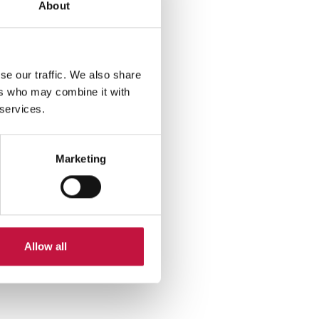
About
se our traffic. We also share
ers who may combine it with
n
 services.
sen
Marketing
 ei
Allow all
ttyä