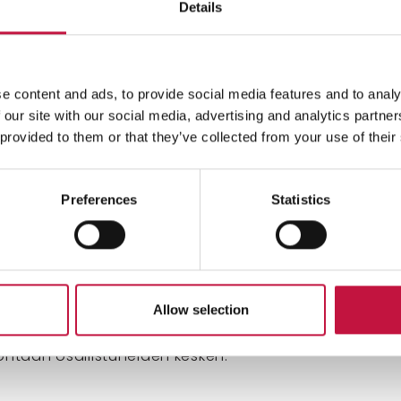
Details
stuminen ja arvonta-aika
e content and ads, to provide social media features and to analy
allistumisaika tuodaan esille arvonnan viestinnässä.
 our site with our social media, advertising and analytics partn
nen tapahtuu täyttämällä kyselyn yhteydessä olevaa
 provided to them or that they’ve collected from your use of their
n siinä pyydetyt tiedot ja vahvistamalla osallistumi
ähetä-painiketta. Epäselvästi tai vajavaisin tiedoin
sallistumisia ei huomioida.
Preferences
Statistics
ot ja voittajan valinta
lkinto on ilmoitettu arvonnan viestinnässä. Palkintoa
Allow selection
 rahaksi. Palkinnot arvotaan arvonnan viestinnässä
, mutta viimeistään neljän viikon sisällä kyselyn pääty
vontaan osallistuneiden kesken.