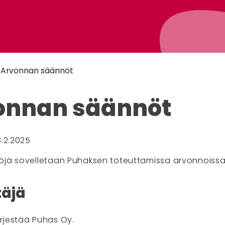
Arvonnan säännöt
onnan säännöt
8.2.2025
öjä sovelletaan Puhaksen toteuttamissa arvonnoissa
täjä
rjestää Puhas Oy.