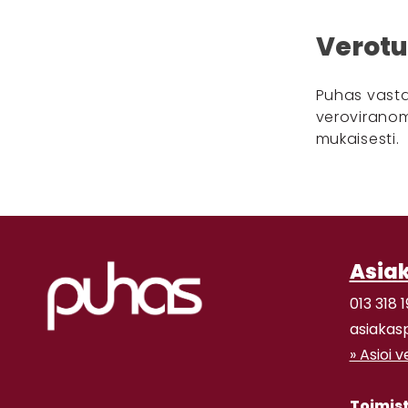
Verotu
Puhas vasta
veroviranom
mukaisesti.
Asia
013 318 1
asiakas
» Asioi 
Toimis