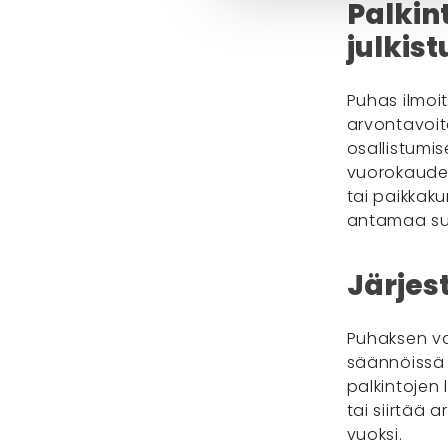
Palkint
julkist
Puhas ilmoi
arvontavoito
osallistumi
vuorokauden 
tai paikkaku
antamaa su
Järjes
Puhaksen va
säännöissä 
palkintojen
tai siirtää 
vuoksi.