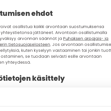
stumisen ehdot
oivat osallistua kaikki arvontaan suostumuksensa
 yhteystietonsa jättäneet. Arvontaan osallistumalla
 hyväksyy arvonnan säännöt ja
Puhaksen arpajais- ja
sterin tietosuojaselosteen
. Jos arvontaan osallistumis
ellytyksiä, kuten kyselyyn vastaaminen tai jonkin tuo
n ostaminen, se tuodaan selvästi esille arvontaan
sen yhteydessä.
tietojen käsittely
ytä eikä luovuta annettuja yhteystietoja
ointitarkoituksiin. Henkilötietojen käsittelyyn
n
Puhaksen arpajais- ja kilpailurekisterin
elostetta
.