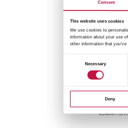
Consent
Osalli
This website uses cookies
We use cookies to personalis
Arvonnan os
information about your use of
Osallistumi
other information that you’ve
lomakkeesee
painamalla L
Consent
täytettyjä o
Necessary
Selection
Palkinn
Arvonnan pa
Deny
voi muuttaa
ilmoitetusti
kaikkien ar