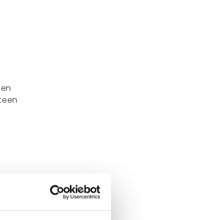
een
tteen