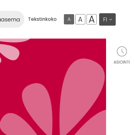
A
A
luasema
FI
Tekstinkoko
A
ASIOINTI