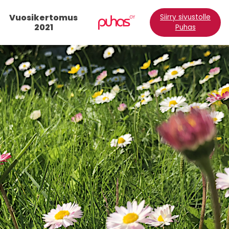
Vuosikertomus
Siirry sivustolle
2021
Puhas