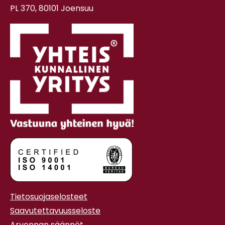
PL 370, 80101 Joensuu
Tietosuojaselosteet
Saavutettavuusseloste
Arvonnan säännöt