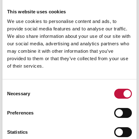
This website uses cookies
We use cookies to personalise content and ads, to
provide social media features and to analyse our traffic.
Vuosikertomus 2023
We also share information about your use of our site with
our social media, advertising and analytics partners who
Kontiokaaren itsepalveluasemalla joustavuutta
may combine it with other information that you’ve
palveluaikoihin.
provided to them or that they’ve collected from your use
of their services.
Lue lisää
Consent
Necessary
Selection
Preferences
Statistics