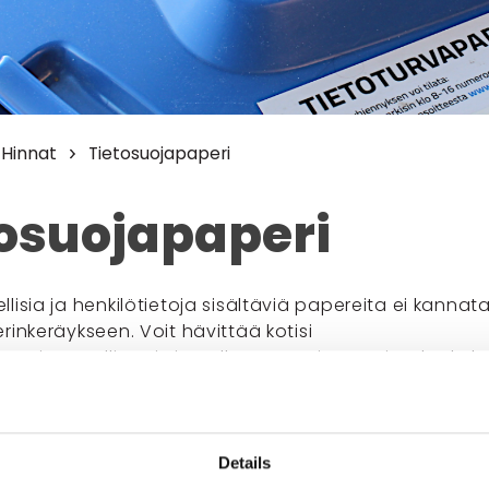
Hinnat
Tietosuojapaperi
osuojapaperi
lisia ja henkilötietoja sisältäviä papereita ei kannat
rinkeräykseen. Voit hävittää kotisi
perit turvallisesti viemällä ne Kontiosuon jätekeskuk
ntiokaaren itsepalveluasemalle, vaan jätekeskukselle!
a tietä itsepalveluaseman ohi. Tieteosuojapaperiker
ennuksessa. Rakennuksessa lukee isolla "asiakaspalve
Details
ua vastaan tietosuojapaperia vain yksityishenkilöiltä,