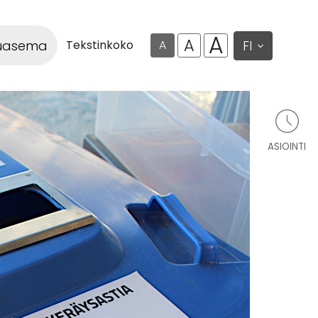
A
A
luasema
FI
Tekstinkoko
A
ASIOINTI