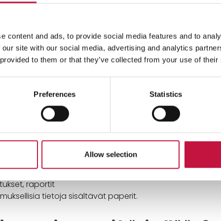
 muovikassillista kerrallaan.
oturvasäiliön jätekeskuksen asiakaspalvelusta.
it mapeista ja laita säiliöön vain paperia. Niittejä ja
e content and ads, to provide social media features and to analy
i tarvitse poistaa.
 our site with our social media, advertising and analytics partn
 provided to them or that they’ve collected from your use of their
12 €/kassi, noin 25 litraa
(sis. alv 25,5 %).
Preferences
Statistics
uojapaperia ovat
amuksellista tietoa sisältävät paperi kuten
a sisältävät asiakirjat
Allow selection
teet
sopimukset, muistiot
tukset, raportit
uksellisia tietoja sisältävät paperit.