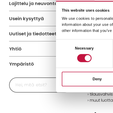
Lajittelu ja neuvonta
enintään viisi
Löydät tiet
This website uses cookies
Poista paper
Usein kysyttyä
We use cookies to personalis
klemmareita e
information about your use of
other information that you’ve
Uutiset ja tiedotteet
Hinta on
10,
Consent
Yhtiö
Necessary
Selection
Tietos
Ympäristö
kaikki luott
henkilötietoj
Deny
laskut, tosit
tarjoukset, 
tilausvahvis
muut luottam