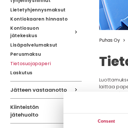
tyhjennyshinnat
Lietetyhjennysmaksut
Kontiokaaren hinnasto
Kontiosuon
jätekeskus
Puhas Oy
Lisäpalvelumaksut
Perusmaksu
Tiet
Tietosuojapaperi
Laskutus
Luottamuksel
laittaa pape
Jätteen vastaanotto
tietosuojapa
Huom. ei Ko
Kiinteistön
Jatka suora
on vaakarak
jätehuolto
Consent
Otamme maks