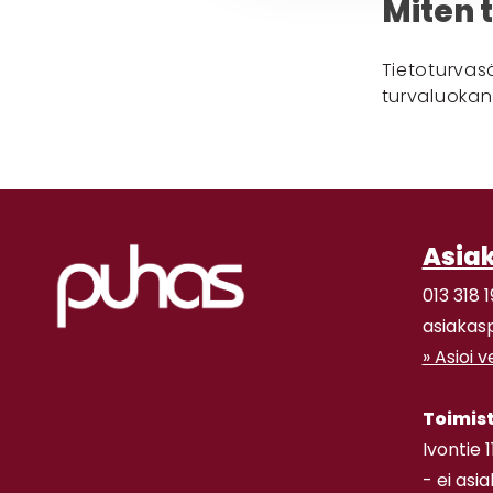
Miten 
Tietoturvasä
turvaluokan
Asia
013 318 1
asiakas
» Asioi 
Toimis
Ivontie 
- ei asi