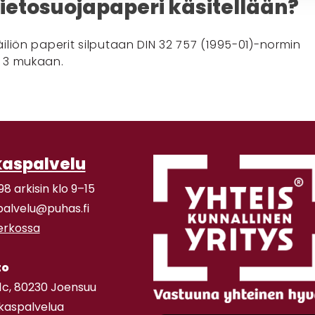
tietosuojapaperi käsitellään?
iliön paperit silputaan DIN 32 757 (1995-01)-normin
 3 mukaan.
kaspalvelu
98 arkisin klo 9–15
palvelu@puhas.fi
verkossa
to
11c, 80230 Joensuu
akaspalvelua