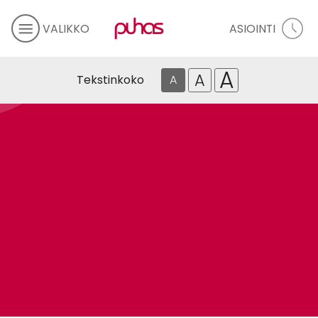
VALIKKO
ASIOINTI
A
A
Tekstinkoko
A