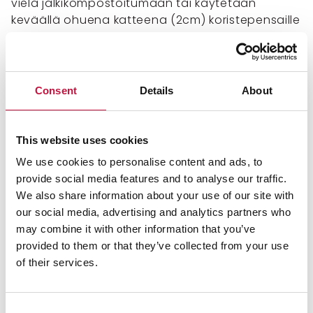
vielä jälkikompostoitumaan tai käytetään
keväällä ohuena katteena (2cm) koristepensaille
tai lämpöpenkin pohjalla.
Puolikypsä komposti 5–12 kk
Consent
Details
About
Puolikypsä komposti on kompostoitunut 5–12
kuukautta ja sopii paksumpana 10 cm:n katteena
This website uses cookies
koriste- ja marjapensaille.
We use cookies to personalise content and ads, to
provide social media features and to analyse our traffic.
Kypsä komposti 1–2 vuotta
We also share information about your use of our site with
our social media, advertising and analytics partners who
Kypsä komposti on kompostoitunut 1–2 vuotta,
may combine it with other information that you’ve
ja se sopii lähes kaikille koristekasveille ja
provided to them or that they’ve collected from your use
vihanneksille myös kasvialustaan sekoitettuna.
of their services.
Levitä katteeksi (10 cm) kasveille tai
sekoita kasvualustaa, mikäli hajoamatonta
puuainesta ei enää erotu.
Consent