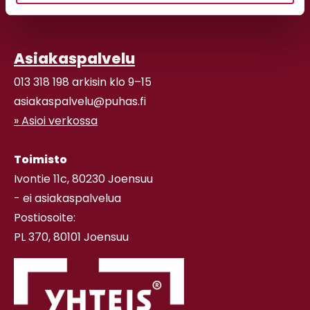
Asiakaspalvelu
013 318 198 arkisin klo 9–15
asiakaspalvelu@puhas.fi
» Asioi verkossa
Toimisto
Ivontie 11c, 80230 Joensuu
- ei asiakaspalvelua
Postiosoite:
PL 370, 80101 Joensuu