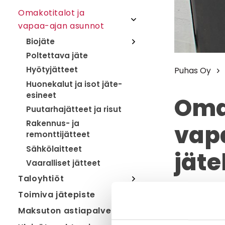
Omakotitalot ja
vapaa-ajan asunnot
Biojäte
Poltettava jäte
Hyötyjätteet
Puhas Oy
Huonekalut ja isot jäte-
esineet
Omak
Puutarhajätteet ja risut
Rakennus- ja
vap
remonttijätteet
Sähkölaitteet
jäte
Vaaralliset jätteet
Taloyhtiöt
Toimiva jätepiste
Tarjoamme t
monipuolise
Maksuton astiapalvelu