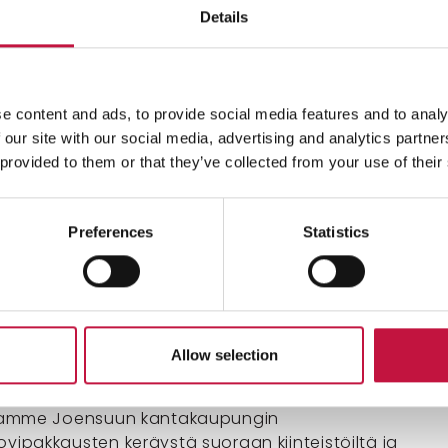
ja haja-asutusalueilla hyvien kulkuyhteyksien varrell
Details
jätehuoltoon kiinteistökohtaisella jäteastialla tai
töjen yhteisellä jäteastialla (ns. kimppa-astia).
t ja vapaa-ajan asunnot, joille on hankalammat
t, voit vaihtoehtoisesti liittää ylläpitämämme
e content and ads, to provide social media features and to analy
steen käyttäjiksi.
 our site with our social media, advertising and analytics partn
 provided to them or that they’ve collected from your use of their
 poltettavan jätteen keräykseen
Preferences
Statistics
 biojätteen keräykseen
ton astiapalvelu
Allow selection
rjoamme Joensuun kantakaupungin
ovipakkausten keräystä suoraan kiinteistöiltä ja