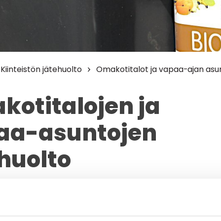
Kiinteistön jätehuolto
Omakotitalot ja vapaa-ajan asu
otitalojen ja
aa-asuntojen
huolto
oimialueemme vakituisille ja vapaa-ajan asukkaille
t ja laadukkaat jätehuollon palvelut.