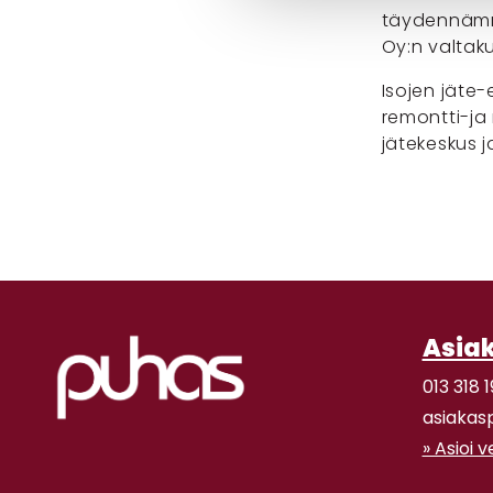
täydennämme
Oy:n valtak
Isojen jäte-
remontti-ja
jätekeskus
Asia
013 318 1
asiakas
» Asioi 