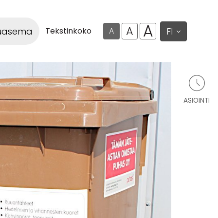
A
A
luasema
FI
Tekstinkoko
A
ASIOINTI