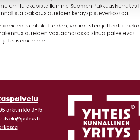
 omilla ekopisteillämme Suomen Pakkauskierrätys R
unnallista pakkausjätteiden keräyspisteverkostoa.
esineiden, sähkölaitteiden, vaarallisten jätteiden sekä
 rakennusjätteiden vastaanotossa sinua palvelevat
 ja jäteasemamme.
kaspalvelu
98 arkisin klo 9–15
palvelu@puhas.fi
verkossa