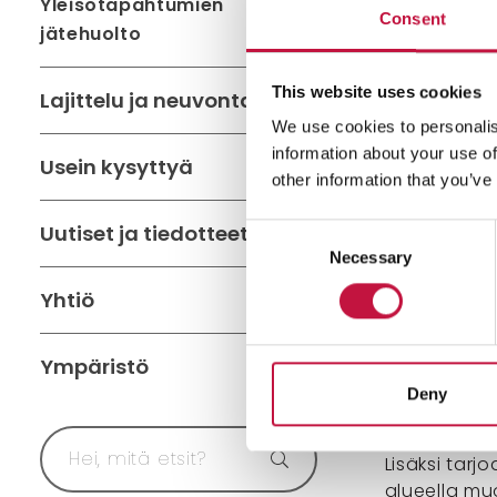
Taajamassa 
Yleisötapahtumien
Consent
voit liittyä 
jätehuolto
lähikiinteis
Omakotitalo
This website uses cookies
Lajittelu ja neuvonta
kulkuyhteyde
We use cookies to personalis
aluekeräyspi
information about your use of
Usein kysyttyä
other information that you’ve
Liity
Uutiset ja tiedotteet
Consent
Necessary
Selection
Liity
Yhtiö
Ympäristö
Maksu
Deny
Lisäksi ta
alueella mu