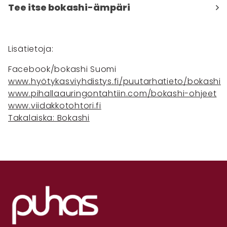
Tee itse bokashi-ämpäri
Lisätietoja:
Facebook/bokashi Suomi
www.hyötykasviyhdistys.fi/puutarhatieto/bokashi
www.pihallaauringontahtiin.com/bokashi-ohjeet
www.viidakkotohtori.fi
Takalaiska: Bokashi