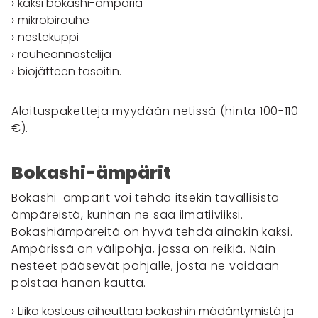
kaksi bokashi-ämpäriä
mikrobirouhe
nestekuppi
rouheannostelija
biojätteen tasoitin.
Aloituspaketteja myydään netissä (hinta 100-110
€).
Bokashi-ämpärit
Bokashi-ämpärit voi tehdä itsekin tavallisista
ämpäreistä, kunhan ne saa ilmatiiviiksi.
Bokashiämpäreitä on hyvä tehdä ainakin kaksi.
Ämpärissä on välipohja, jossa on reikiä. Näin
nesteet pääsevät pohjalle, josta ne voidaan
poistaa hanan kautta.
Liika kosteus aiheuttaa bokashin mädäntymistä ja