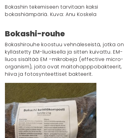
Bokashin tekemiseen tarvitaan kaksi
bokashiämpäriä. Kuva: Anu Koskela
Bokashi-rouhe
Bokashirouhe koostuu vehnäleseistä, jotka on
kyllästetty EM-liuoksella ja sitten kuivattu. EM-
liuos sisältää EM –mikrobeja (effective micro-
organism), joita ovat maitohapppobakteerit,
hiiva ja fotosynteettiset bakteerit.