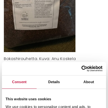
Bokashirouhetta. Kuva: Anu Koskela
Aloita kompostointi
Consent
Details
About
Laita välipohjan päälle talouspaperi ja sen päälle
muutama ruokalusikallinen rouhetta.
Kerää päivittäin biojätteet, pilko ne noin 2 cm
This website uses cookies
palasiksi ja laita bokashiin. Tasoita ja painele biojäte
We use cookies to personalise content and ads, to