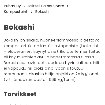
Puhas Oy
Lajittelu ja neuvonta
Kompostointi
Bokashi
Bokashi
Bokashi on sisällä, huoneenlämmössä pidettävä
kompostori. Se on lähtöisin Japanista (boka shi
= eloperäinen, käynyt aine). Biojäte fermentoituu
eli käy mikrobien avulla hapettomassa tilassa.
Bokashissa ravinteet saadaan hyvin talteen. Hiili
ei vapaudu hiilidioksidina, vaan sitoutuu
materiaan. Bokashin hiilijalanjälki on 25 kg/tonni
(vrt. lämpökompostori 669 kg/tonni).
Tarvikkeet