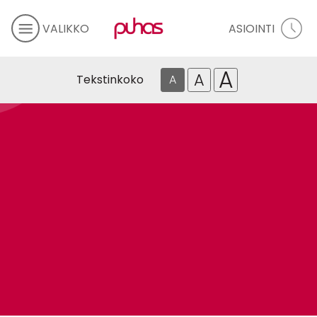
VALIKKO
ASIOINTI
A
A
Tekstinkoko
A