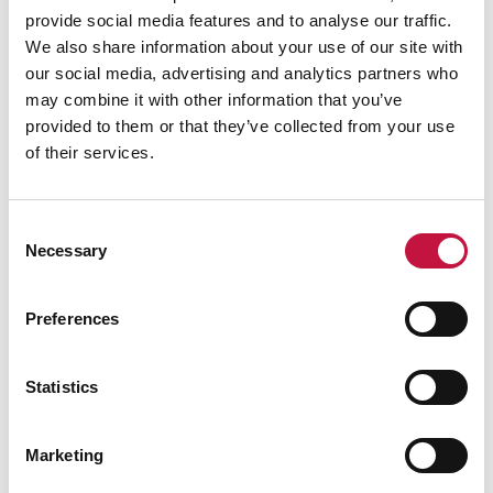
tiiviiksi.
provide social media features and to analyse our traffic.
Bokashiin voi laittaa hiilihydraattipitoista biojätettä
We also share information about your use of our site with
kuten vihannesten ja hedelmien kuoria sekä
our social media, advertising and analytics partners who
viljatuotteita. Biojätteeksi jäänyttä lihaa tai
may combine it with other information that you’ve
maitotuotteita voi laittaa mukaan pieninä erinä.
provided to them or that they’ve collected from your use
Kahvinporot eivät fermentoidu kunnolla, mutta ne voi
of their services.
kuitenkin laittaa bokashiin. Selluloosa ei fermentoidu,
joten paperi ei kuulu bokashiin.
Laita biojätteen päälle mikrobirouhetta suhteessa 1
Consent
litra biojätettä ja ruokalusikallinen rouhetta.
Necessary
Selection
Laita kansi tiiviisti kiinni ja tarkista, että hana on kiinni.
Näin varmistat ilmatiiveyden.
Preferences
Jatka samaan malliin niin kauan kuin tilaa riittää.
Poista nestettä hanan kautta.
Statistics
Marketing