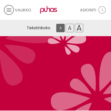
VALIKKO
ASIOINTI
A
A
Tekstinkoko
A