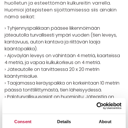
huolletun ja esteettömän kulkureitin varrella.
Huomioi jätepisteen sijoittamisessa siis ainakin
nämä seikat:
Tyhjennyspaikkaan pääsee liikennöimään
jäteautolla turvallisesti ympäri vuoden (tien leveys,
kantavuus, auton kantava ja riittävän laaja
kääntöpaikka).
Ajoväylän leveys on vähintään 4 metriä, kaarteissa
4 metriä, ja vapaa kulkukorkeus on 4 metriä.
Jäteautolle on tarvittaessa 20 x 20 metrin
kääntymisalue.
Taajamassa keräyspaikka on korkeintaan 10 metrin
päässä tonttiliittymästä, tien läheisyydessä.
Paloturvallisuusasiat on huomioitu: Jäteastia on
vähintään 4 metrin, usean astian rivistö 6 metrin tai
jätekatos 8 metrin päässä rakennuksen
räystäslinjasta.
Consent
Details
About
Kiinteistössä kiinni olevassa katoksessa