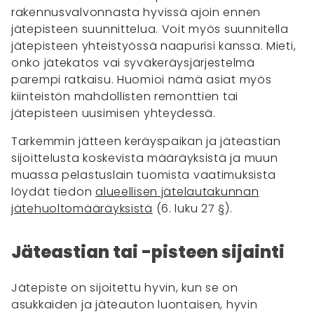
rakennusvalvonnasta hyvissä ajoin ennen
jätepisteen suunnittelua. Voit myös suunnitella
jätepisteen yhteistyössä naapurisi kanssa. Mieti,
onko jätekatos vai syväkeräysjärjestelmä
parempi ratkaisu. Huomioi nämä asiat myös
kiinteistön mahdollisten remonttien tai
jätepisteen uusimisen yhteydessä.
Tarkemmin jätteen keräyspaikan ja jäteastian
sijoittelusta koskevista määräyksistä ja muun
muassa pelastuslain tuomista vaatimuksista
löydät tiedon
alueellisen jätelautakunnan
jätehuoltomääräyksistä
(6. luku 27 §).
Jäteastian tai -pisteen sijainti
Jätepiste on sijoitettu hyvin, kun se on
asukkaiden ja jäteauton luontaisen, hyvin