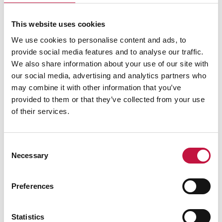
paloturvallisuus on huomioitu rakenteellisin ratkaisuin.
Keräyspaikan ja sille johtavan pihatien
This website uses cookies
kunnossapidosta, kuten oksien karsimisesta sekä
talvisin lumitöistä, hiekoituksesta ja aurausviitoista on
We use cookies to personalise content and ads, to
huolehdittu.
provide social media features and to analyse our traffic.
Jätepisteen puhtaanpidosta on huolehdittu, eikä
We also share information about your use of our site with
jäteastioiden välittömässä läheisyydessä varastoida
our social media, advertising and analytics partners who
muuta irtaimistoa.
may combine it with other information that you’ve
Astian tyhjennys ei aiheuta vaaraa tai haittaa
provided to them or that they’ve collected from your use
kiinteistölle ja sen käyttäjille, jäteauton kuljettajalle tai
of their services.
liikenteelle.
Toisen maanomistajan maalla sijaitsevalle
Consent
jätepisteelle on kysytty lupa.
Necessary
Selection
Lukittuun jätepisteeseen pääsee jätehuollon
yleisavaimella. Mahdollinen koodi on toimitettu
jäteyhtiölle.
Preferences
Haja-asutusalueella jäteastia on sijoitettu
pihatien/yksityistien ja isomman tien liittymän
Statistics
tuntumaan.