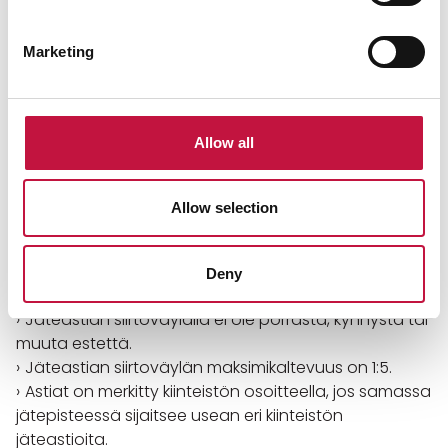
Painorajoitetulla tiellä tienhoitokunnan myöntämä
jäteauton ajolupa on toimitettu kirjallisesti jäteyhtiölle
Marketing
ja tie merkitty lupatarralla.
Jos haja-asutusalueella riittävän turvallista ja
tilavaa kulkua jäteautolle ei voida järjestää, on
kiinteistön jätehuolto hoidettu liittymällä
Allow all
aluekeräyspisteen asiakkaaksi.
Allow selection
Pinta-astiat
Jäteauto pääsee vähintään 10 metrin päähän
Deny
jätepisteestä.
Jäteastian siirtoväylällä ei ole porrasta, kynnystä tai
muuta estettä.
Jäteastian siirtoväylän maksimikaltevuus on 1:5.
Astiat on merkitty kiinteistön osoitteella, jos samassa
jätepisteessä sijaitsee usean eri kiinteistön
jäteastioita.