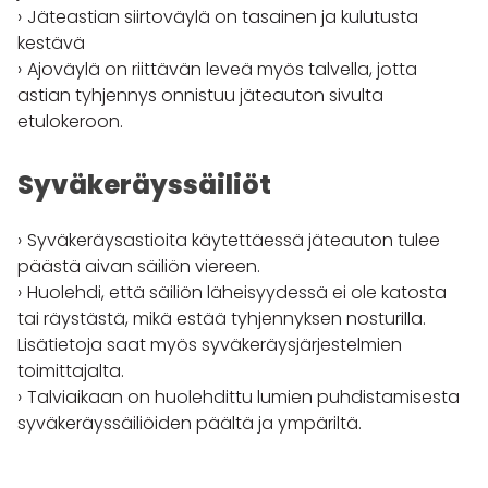
Jäteastian siirtoväylä on tasainen ja kulutusta
kestävä
Ajoväylä on riittävän leveä myös talvella, jotta
astian tyhjennys onnistuu jäteauton sivulta
etulokeroon.
Syväkeräyssäiliöt
Syväkeräysastioita käytettäessä jäteauton tulee
päästä aivan säiliön viereen.
Huolehdi, että säiliön läheisyydessä ei ole katosta
tai räystästä, mikä estää tyhjennyksen nosturilla.
Lisätietoja saat myös syväkeräysjärjestelmien
toimittajalta.
Talviaikaan on huolehdittu lumien puhdistamisesta
syväkeräyssäiliöiden päältä ja ympäriltä.