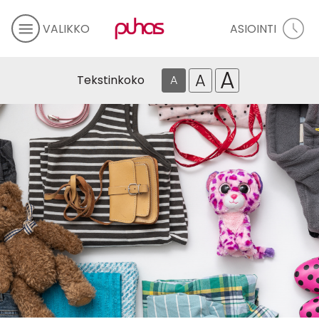
VALIKKO
ASIOINTI
A
A
Tekstinkoko
A