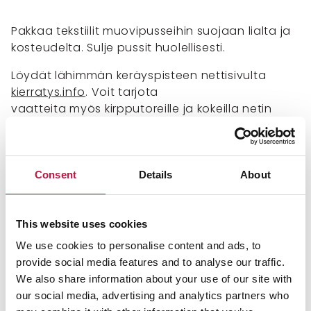
Pakkaa tekstiilit muovipusseihin suojaan lialta ja
kosteudelta. Sulje pussit huolellisesti.
Löydät lähimmän keräyspisteen nettisivulta
kierratys.info
. Voit tarjota
vaatteita myös kirpputoreille ja kokeilla netin
kauppapaikkoja tai kysy tutuilta tarvetta.
Poistotekstiilien keräykseen
Consent
Details
About
voit laittaa
puhtaat ja kuivat mutta loppuun kuluneet,
This website uses cookies
rikkinäiset ja virttyneet vaatteet ja kodin tekstiilit,
We use cookies to personalise content and ads, to
kuten
provide social media features and to analyse our traffic.
We also share information about your use of our site with
takit, housut, hameet ja paidat
our social media, advertising and analytics partners who
lakanat