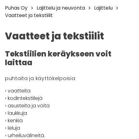
Puhas Oy
Lajittelu ja neuvonta
Lajittelu
Vaatteet ja tekstiilit
Vaatteet ja tekstiilit
Tekstiilien keräykseen voit
laittaa
puhtaita ja käyttökelpoisia
vaatteita
kodintekstiilejä
asusteita ja vöitä
laukkuja
kenkiä
leluja
urheiluvälineitä.