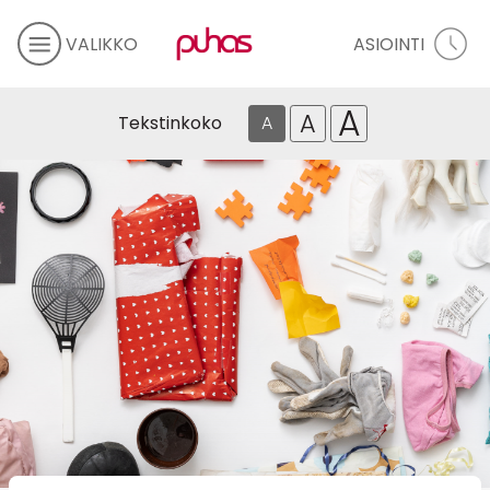
VALIKKO
ASIOINTI
A
A
Tekstinkoko
A