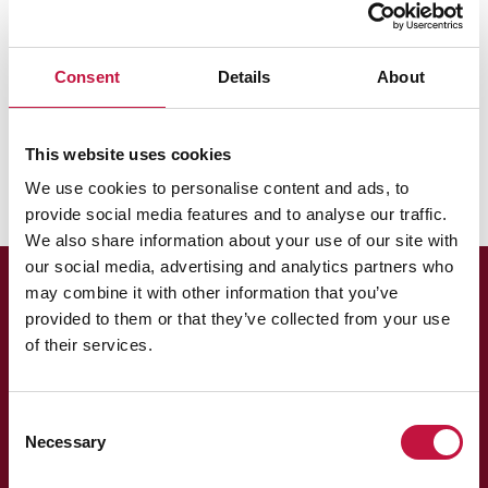
Puhas Oy
Kiinteistön jätehuolto
Omakotitalot ja vapaa-ajan asunnot
Consent
Details
About
Poltettava jäte
Miksi kuljettaja ei ollut tyhjentänyt jäteastiaa, kun
lunta oli melestäni vain vähän? Sain asiasta kirjeen.
This website uses cookies
We use cookies to personalise content and ads, to
provide social media features and to analyse our traffic.
We also share information about your use of our site with
our social media, advertising and analytics partners who
may combine it with other information that you’ve
provided to them or that they’ve collected from your use
of their services.
Consent
Necessary
Asiakaspalvelu
Selection