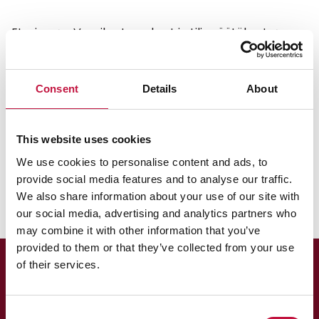
Etusivu
Vuosikertomukset ja tilinpäätökset
Vuosikertomus 2016
Vuosikertomus 2016
Consent
Details
About
Jätteiden hyödyntäminen
This website uses cookies
ekovoimalaitoksella alkoi.
We use cookies to personalise content and ads, to
Vuosikertomus 2016
provide social media features and to analyse our traffic.
We also share information about your use of our site with
our social media, advertising and analytics partners who
may combine it with other information that you’ve
provided to them or that they’ve collected from your use
of their services.
Consent