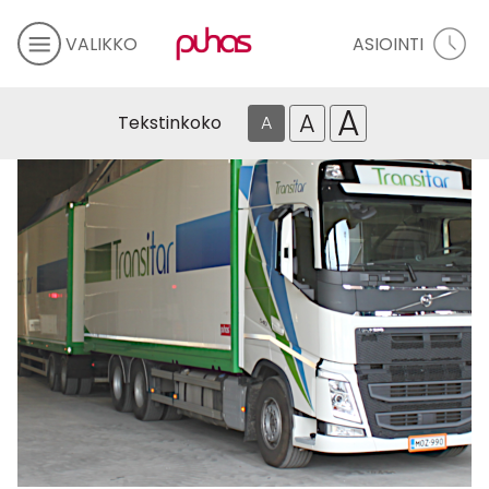
VALIKKO
ASIOINTI
A
A
Tekstinkoko
A