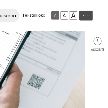
A
A
luasema
FI
Tekstinkoko
A
ASIOINTI