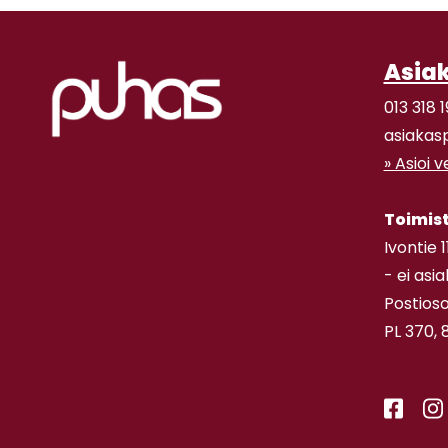
Asia
013 318 1
asiakas
» Asioi 
Toimis
Ivontie 
- ei asi
Postioso
PL 370, 