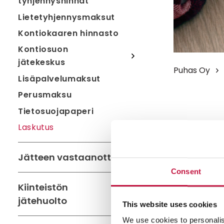
tyhjennyshinnat
Lietetyhjennysmaksut
Kontiokaaren hinnasto
Kontiosuon
jätekeskus
Puhas Oy
Lisäpalvelumaksut
Perusmaksu
Tietosuojapaperi
Laskutus
Jätteen vastaanotto
Consent
Kiinteistön
jätehuolto
This website uses cookies
We use cookies to personalis