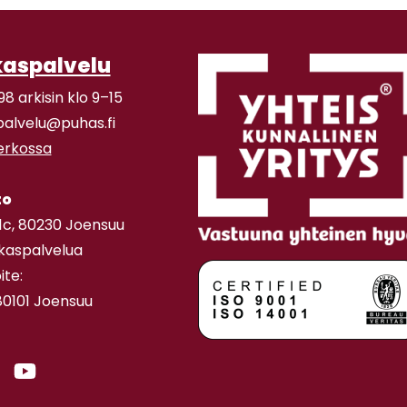
kaspalvelu
98 arkisin klo 9–15
palvelu@puhas.fi
verkossa
to
11c, 80230 Joensuu
akaspalvelua
ite:
80101 Joensuu