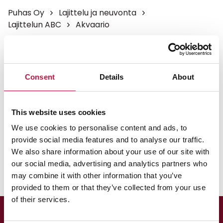
Puhas Oy
Lajittelu ja neuvonta
Lajittelun ABC
Akvaario
Akvaario
Consent
Details
About
Vie ehjä akvaario kirpputorille. Joku voi vielä tarvita
sitä vaikka kukkien kasvatukseen.
This website uses cookies
Vie rikkoutunut ja käyttökelvoton
We use cookies to personalise content and ads, to
akvaario Kontiokaaren itsepalveluasemalle tai muille
provide social media features and to analyse our traffic.
jäteasemille.
We also share information about your use of our site with
our social media, advertising and analytics partners who
may combine it with other information that you’ve
provided to them or that they’ve collected from your use
of their services.