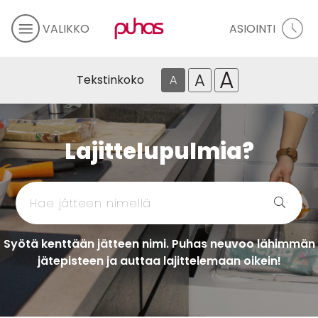
VALIKKO
ASIOINTI
A
A
Tekstinkoko
A
Lajittelupulmia?
Syötä kenttään jätteen nimi. Puhas neuvoo lähimmän
jätepisteen ja auttaa lajittelemaan oikein!