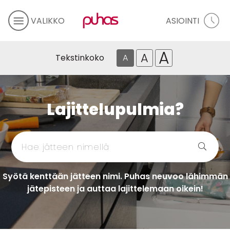
VALIKKO
ASIOINTI
A
A
Tekstinkoko
A
Lajittelupulmia?
Syötä kenttään jätteen nimi. Puhas neuvoo lähimmän
jätepisteen ja auttaa lajittelemaan oikein!