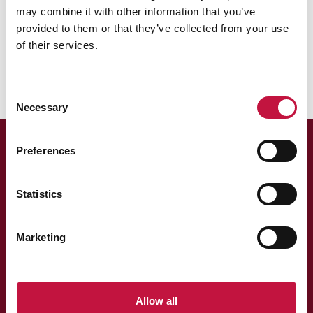
may combine it with other information that you’ve
laita niitä metallin keräykseen.
provided to them or that they’ve collected from your use
of their services.
Consent
Necessary
Selection
Preferences
Statistics
Marketing
Asiakaspalvelu
013 318 198 arkisin klo 9–15
asiakaspalvelu@puhas.fi
Allow all