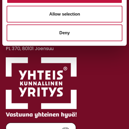
» Asioi verkossa
Allow selection
Toimisto
Ivontie 11c, 80230 Joensuu
- ei asiakaspalvelua
Deny
Postiosoite:
PL 370, 80101 Joensuu