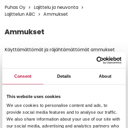
Puhas Oy
Lajittelu ja neuvonta
Lajittelun ABC
Ammukset
Ammukset
Käyttämättömät ja räjähtämättömät ammukset
sekä ammukset, joissa on nalli tallella:
Ilmoita poliisille ja pyydä hakemaan.
Turvallisuussyistä niitä ei saa kuljettaa itse.
Consent
Details
About
Haulikon käytetyt hylsyt:
This website uses cookies
Voit laittaa poltettavaan jätteeseen.
We use cookies to personalise content and ads, to
Kiväärin käytetyt hylsyt:
provide social media features and to analyse our traffic.
We also share information about your use of our site with
Kerää hylsyt erikseen ja vie pakattuina
our social media, advertising and analytics partners who
Kontiosuon jätekeskukseen ja jäteasemalle. Älä