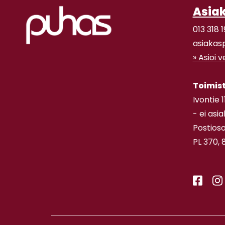
Asia
013 318 1
asiakas
» Asioi 
Toimis
Ivontie 
- ei asi
Postioso
PL 370, 