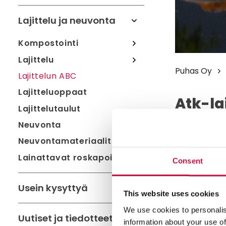
Lajittelu ja neuvonta
Kompostointi
Lajittelu
Puhas Oy
Lajittelun ABC
Lajitteluoppaat
Atk-la
Lajittelutaulut
Neuvonta
Vie sähkölai
Neuvontamateriaalit
kotitaloudes
Lainattavat roskapoimurit
vastaanotto
Consent
Voit palautt
Usein kysyttyä
uuden laitte
This website uses cookies
vastaanotost
We use cookies to personalis
>
Uutiset ja tiedotteet
information about your use of