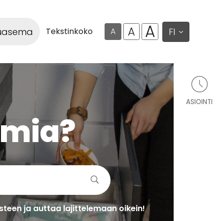
A
A
luasema
FI
Tekstinkoko
A
ASIOINTI
lmia?
teen ja auttaa lajittelemaan oikein!