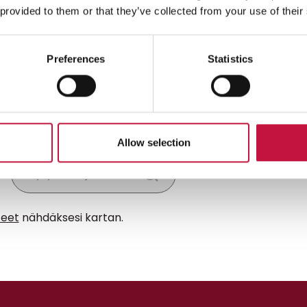
 provided to them or that they’ve collected from your use of their
aa sähkölaitteita myös
lman ostovelvoitetta, kun
pisimmältä ulkomitaltaan
Preferences
Statistics
cm oleva sähkölaite ja kauppa
altaan vähintään 200 m2
ta myyvä erikoiskauppa tai pinta-
intään 1000 m2 oleva
varakauppa.
Allow selection
teet
nähdäksesi kartan.