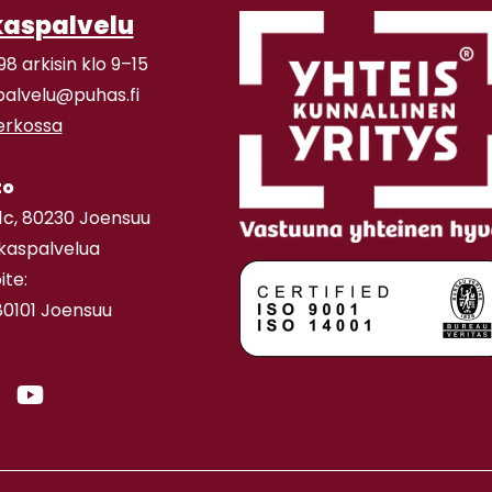
kaspalvelu
98 arkisin klo 9–15
palvelu@puhas.fi
verkossa
to
11c, 80230 Joensuu
akaspalvelua
ite:
80101 Joensuu