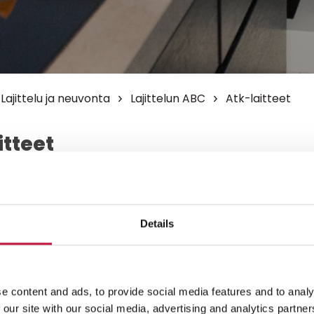
Lajittelu ja neuvonta
Lajittelun ABC
Atk-laitteet
itteet
tteiden keräykseen
ta maksutta. Katso
pisteet:
kierrätys.info
.
Details
aa sähkölaitteen kauppaan
en oston yhteydessä. Kauppojen
a lisätietoja
SER-Kierrätyksestä
e content and ads, to provide social media features and to analy
 our site with our social media, advertising and analytics partn