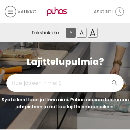
VALIKKO
ASIOINTI
A
A
Tekstinkoko
A
Lajittelupulmia?
Syötä kenttään jätteen nimi. Puhas neuvoo lähimmän
jätepisteen ja auttaa lajittelemaan oikein!