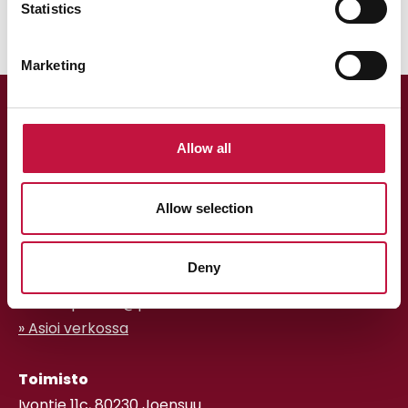
Statistics
Marketing
Allow all
Allow selection
Asiakaspalvelu
Deny
013 318 198 arkisin klo 9–15
asiakaspalvelu@puhas.fi
» Asioi verkossa
Toimisto
Ivontie 11c, 80230 Joensuu