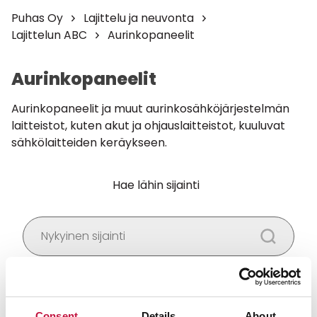
Puhas Oy
Lajittelu ja neuvonta
Lajittelun ABC
Aurinkopaneelit
Aurinkopaneelit
Aurinkopaneelit ja muut aurinkosähköjärjestelmän
laitteistot, kuten akut ja ohjauslaitteistot, kuuluvat
sähkölaitteiden keräykseen.
Hae lähin sijainti
Salli
evästeet
nähdäksesi kartan.
Consent
Details
About