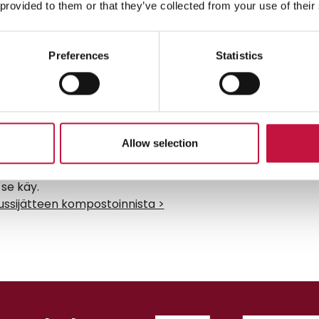
 provided to them or that they’ve collected from your use of their
iistä mahdollisesti aiheutuvan
n takia. Jos kotikompostointi ei
ta, laita terveyssiteet
Preferences
Statistics
tteisiin.
den kotikompostointia voi
ijätteen kompostointiin. Mieti,
 hyödyntää valmista kompostia.
Allow selection
stä valmistettua kompostia ei
ötykasveille, koristekasvien
se käy.
uussijätteen kompostoinnista >