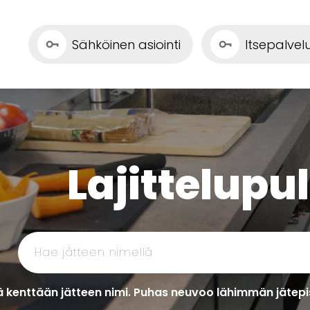
Sähköinen asiointi
Itsepalve
Lajittelupu
 kenttään jätteen nimi. Puhas neuvoo lähimmän jätepis