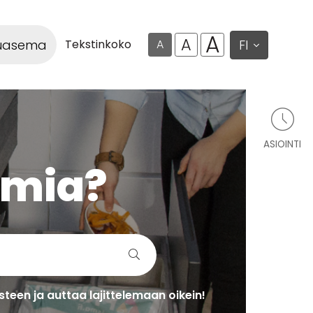
A
A
luasema
FI
Tekstinkoko
A
ASIOINTI
lmia?
teen ja auttaa lajittelemaan oikein!