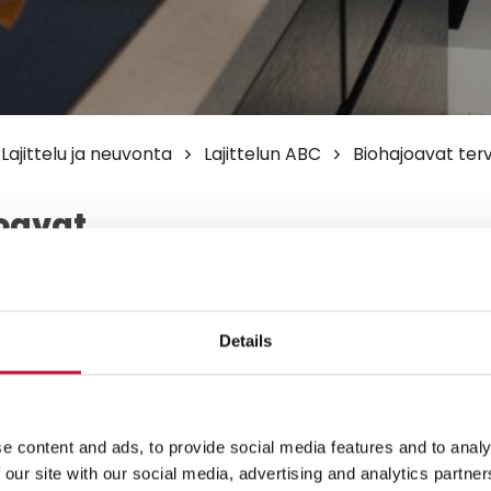
Lajittelu ja neuvonta
Lajittelun ABC
Biohajoavat ter
oavat
ssiteet
oida biohajoavat
Details
t kotikompostorissa. Siteen
leva muovikääre on puhtaana
siin kuuluvaa tai poltettavaa
e content and ads, to provide social media features and to analy
 our site with our social media, advertising and analytics partn
illiskeräykseen terveyssiteitä ei