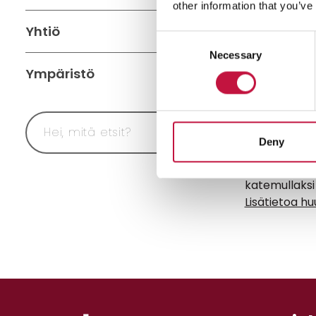
other information that you’ve
voi laittaa n
Yhtiö
hygieniahaita
Consent
ole mahdollis
Necessary
Selection
poltettaviin jä
Ympäristö
Terveyssitei
verrata huuss
missä haluat
Deny
Huussijättee
suositella hy
katemullaksi 
Lisätietoa h