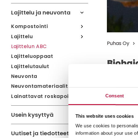
Lajittelu ja neuvonta
Kompostointi
Lajittelu
Puhas Oy
Lajittelun ABC
Lajitteluoppaat
Biohaj
Lajittelutaulut
tervey
Neuvonta
Neuvontamateriaalit
Voit kompost
Lainattavat roskapoimurit
Consent
terveyssitee
ympärillä o
Usein kysyttyä
muovipakkauk
This website uses cookies
jätettä.
We use cookies to personalis
Uutiset ja tiedotteet
information about your use of
Biojätteen er