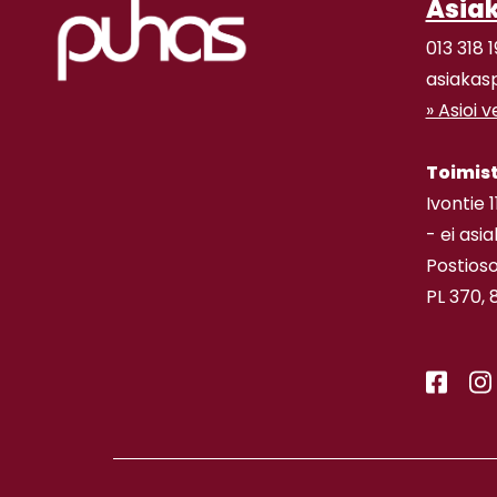
Asia
013 318 1
asiakas
» Asioi 
Toimis
Ivontie 
- ei asi
Postioso
PL 370, 