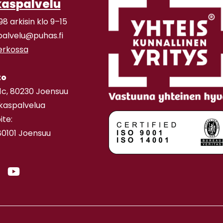
kaspalvelu
98 arkisin klo 9–15
palvelu@puhas.fi
verkossa
to
11c, 80230 Joensuu
akaspalvelua
ite:
80101 Joensuu