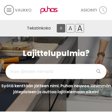
VALIKKO
ASIOINTI
A
A
Tekstinkoko
A
Lajittelupulmia?
Syötä kenttään jätteen nimi. Puhas neuvoo lähimmän
jätepisteen ja auttaa lajittelemaan oikein!