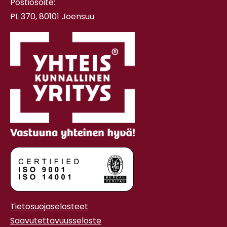
Postiosoite:
PL 370, 80101 Joensuu
Tietosuojaselosteet
Saavutettavuusseloste