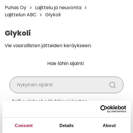
Puhas Oy
Lajittelu ja neuvonta
Lajittelun ABC
Glykoli
Glykoli
Vie vaarallisten jätteiden keräykseen.
Hae lähin sijainti
Salli
evästeet
nähdäksesi kartan.
Consent
Details
About