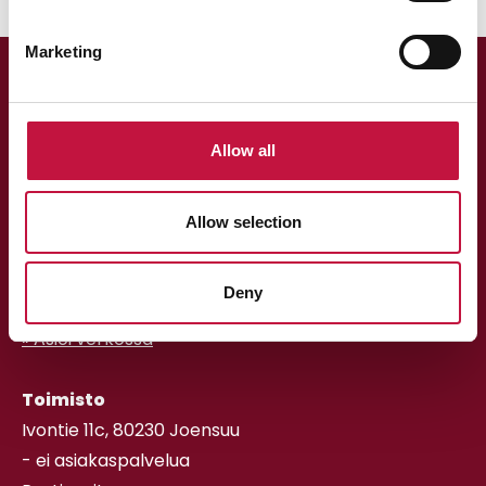
Marketing
Allow all
Allow selection
Asiakaspalvelu
013 318 198 arkisin klo 9–15
Deny
asiakaspalvelu@puhas.fi
» Asioi verkossa
Toimisto
Ivontie 11c, 80230 Joensuu
- ei asiakaspalvelua