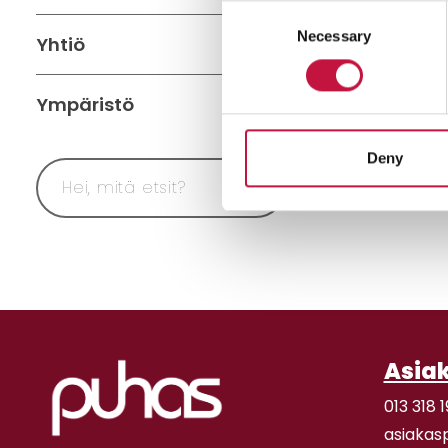
Consent
Hae lähin
Necessary
Selection
Yhtiö
sijainti
Salli
eväs
Ympäristö
Deny
Asia
013 318 1
asiakas