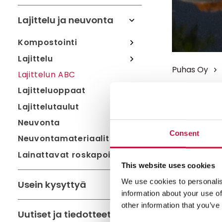
Lajittelu ja neuvonta
Kompostointi
Lajittelu
Puhas Oy
Lajittelun ABC
Lajitteluoppaat
Gyproc
Lajittelutaulut
Neuvonta
Voit laittaa 
Consent
Neuvontamateriaalit
poltettavan 
Lainattavat roskapoimurit
Vie isommat
This website uses cookies
Kontiokaaren
We use cookies to personalis
Usein kysyttyä
jäteasemille.
information about your use of
other information that you’ve
Uutiset ja tiedotteet