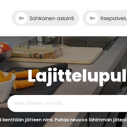
Sähköinen asiointi
Itsepalve
Lajittelupu
 kenttään jätteen nimi. Puhas neuvoo lähimmän jätepis