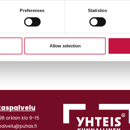
Preferences
Statistics
teet
nähdäksesi kartan.
Allow selection
kaspalvelu
98 arkisin klo 9–15
palvelu@puhas.fi