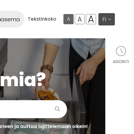
A
A
luasema
FI
Tekstinkoko
A
ASIOINTI
lmia?
teen ja auttaa lajittelemaan oikein!