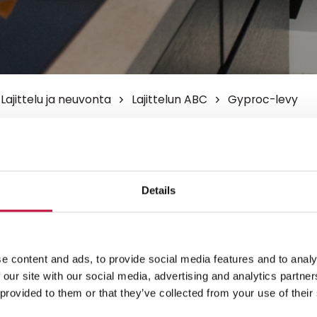
Lajittelu ja neuvonta
Lajittelun ABC
Gyproc-levy
-levy
yksittäiset pienet kipsipalaset
Details
jätteen astiaan.
 määrät Gyproc-levyä
 itsepalveluasemalle tai muille
e content and ads, to provide social media features and to analy
 our site with our social media, advertising and analytics partn
 provided to them or that they’ve collected from your use of their