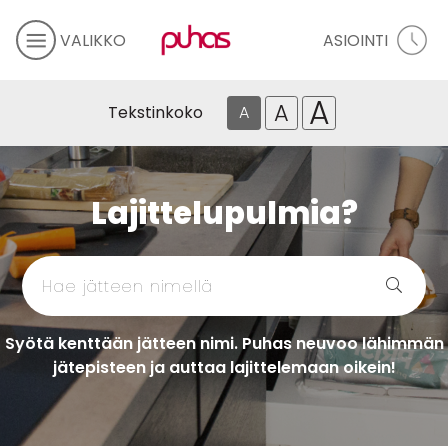
VALIKKO
ASIOINTI
A
A
Tekstinkoko
A
Lajittelupulmia?
Syötä kenttään jätteen nimi. Puhas neuvoo lähimmän
jätepisteen ja auttaa lajittelemaan oikein!