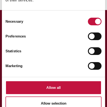
of their services.
Consent
Necessary
Selection
Preferences
Statistics
Asiakaspalvelu
013 318 198 arkisin klo 9–15
Marketing
asiakaspalvelu@puhas.fi
» Asioi verkossa
Allow all
Toimisto
Ivontie 11c, 80230 Joensuu
- ei asiakaspalvelua
Allow selection