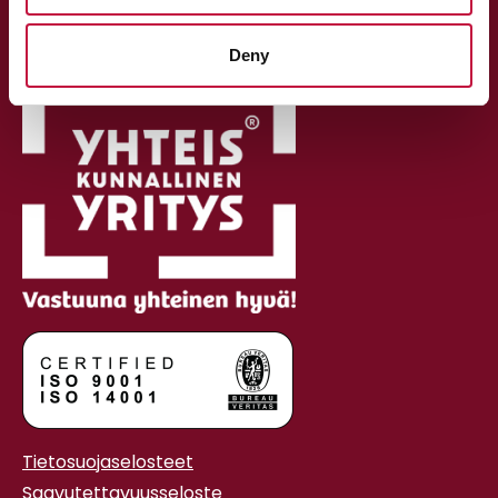
Postiosoite:
PL 370, 80101 Joensuu
Deny
Tietosuojaselosteet
Saavutettavuusseloste