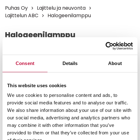
Puhas Oy
Lajittelu ja neuvonta
Lajittelun ABC
Halogeenilamppu
Halogeenilamppu
Suosittelemme viemään hehkulamput,
halogeenilamput ja autojen lamput Kontiokaaren
Consent
Details
About
itsepalveluasemalle tai muille jäteasemille, joissa
otamme niitä vastaan pieniä määriä (enintään 10
l) maksutta.
This website uses cookies
We use cookies to personalise content and ads, to
Voit laittaa yksittäisen hehkulampun,
provide social media features and to analyse our traffic.
halogeenilampun ja autonlampun poltettavaan
We also share information about your use of our site with
jätteeseen, sillä jätteelle ei ole
our social media, advertising and analytics partners who
hyötykäyttömahdollisuuksia.
may combine it with other information that you’ve
provided to them or that they’ve collected from your use