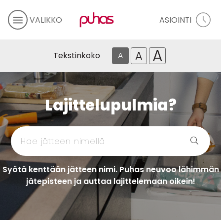
VALIKKO
ASIOINTI
A
A
Tekstinkoko
A
Lajittelupulmia?
Syötä kenttään jätteen nimi. Puhas neuvoo lähimmän
jätepisteen ja auttaa lajittelemaan oikein!