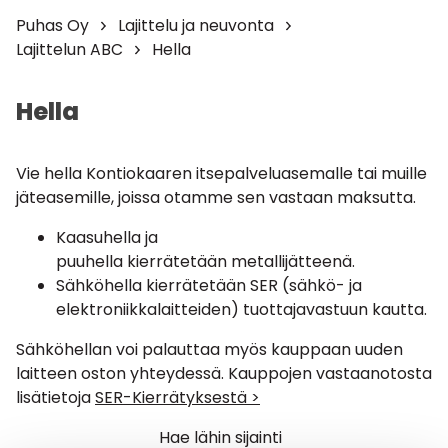
Puhas Oy
Lajittelu ja neuvonta
Lajittelun ABC
Hella
Hella
Vie hella Kontiokaaren itsepalveluasemalle tai muille
jäteasemille, joissa otamme sen vastaan maksutta.
Kaasuhella ja
puuhella kierrätetään metallijätteenä.
Sähköhella kierrätetään SER (sähkö- ja
elektroniikkalaitteiden) tuottajavastuun kautta.
Sähköhellan voi palauttaa myös kauppaan uuden
laitteen oston yhteydessä. Kauppojen vastaanotosta
lisätietoja
SER-Kierrätyksestä >
Hae lähin sijainti