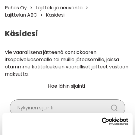
Puhas Oy
Lajittelu ja neuvonta
Lajittelun ABC
Käsidesi
Käsidesi
Vie vaarallisena jätteenä Kontiokaaren
itsepalveluasemalle tai muille jäteasemille, joissa
otammme kotitalouksien vaaralliset jätteet vastaan
maksutta.
Hae lähin sijainti
Salli
evästeet
nähdäksesi kartan.