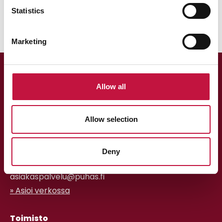
Statistics
Marketing
Allow all
Allow selection
Asiakaspalvelu
Deny
013 318 198 arkisin klo 9–15
asiakaspalvelu@puhas.fi
» Asioi verkossa
Toimisto