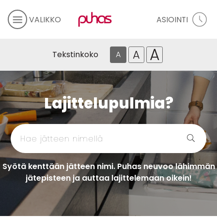
VALIKKO
ASIOINTI
A
A
Tekstinkoko
A
Lajittelupulmia?
Syötä kenttään jätteen nimi. Puhas neuvoo lähimmän
jätepisteen ja auttaa lajittelemaan oikein!