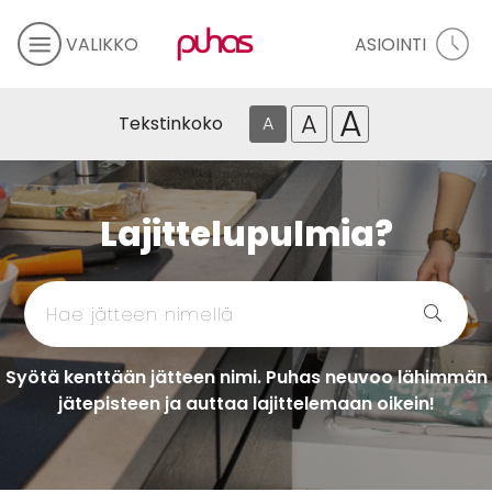
VALIKKO
ASIOINTI
A
A
Tekstinkoko
A
Lajittelupulmia?
Syötä kenttään jätteen nimi. Puhas neuvoo lähimmän
jätepisteen ja auttaa lajittelemaan oikein!