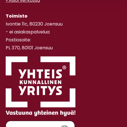
» Asioi verkossa
Toimisto
Ivontie 11c, 80230 Joensuu
- ei asiakaspalvelua
Postiosoite:
PL 370, 80101 Joensuu