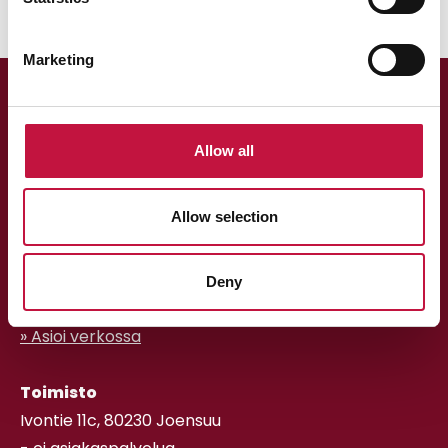
Marketing
Allow all
Allow selection
Asiakaspalvelu
013 318 198 arkisin klo 9–15
Deny
asiakaspalvelu@puhas.fi
» Asioi verkossa
Toimisto
Ivontie 11c, 80230 Joensuu