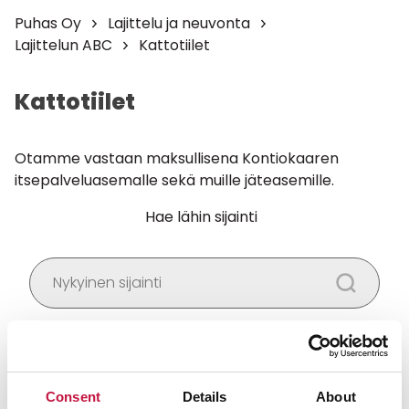
Puhas Oy
Lajittelu ja neuvonta
Lajittelun ABC
Kattotiilet
Kattotiilet
Otamme vastaan maksullisena Kontiokaaren
itsepalveluasemalle sekä muille jäteasemille.
Hae lähin sijainti
Salli
evästeet
nähdäksesi kartan.
Consent
Details
About