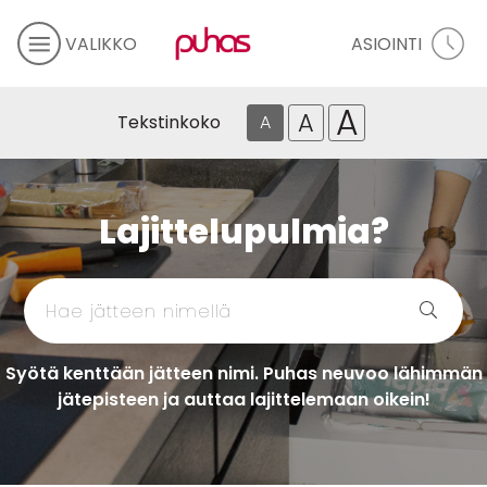
VALIKKO
ASIOINTI
A
A
Tekstinkoko
A
Lajittelupulmia?
Syötä kenttään jätteen nimi. Puhas neuvoo lähimmän
jätepisteen ja auttaa lajittelemaan oikein!