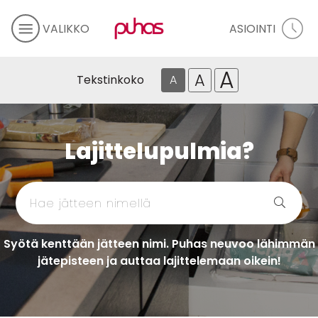
VALIKKO
ASIOINTI
A
A
Tekstinkoko
A
Lajittelupulmia?
Syötä kenttään jätteen nimi. Puhas neuvoo lähimmän
jätepisteen ja auttaa lajittelemaan oikein!