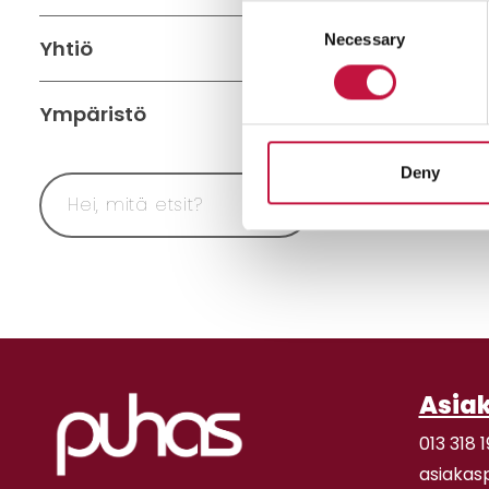
Consent
Necessary
Selection
Yhtiö
Ympäristö
Deny
Asia
013 318 1
asiakas