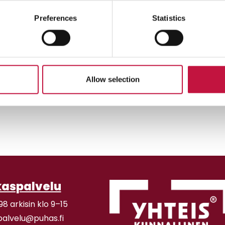
Preferences
Statistics
Allow selection
kaspalvelu
98 arkisin klo 9–15
palvelu@puhas.fi