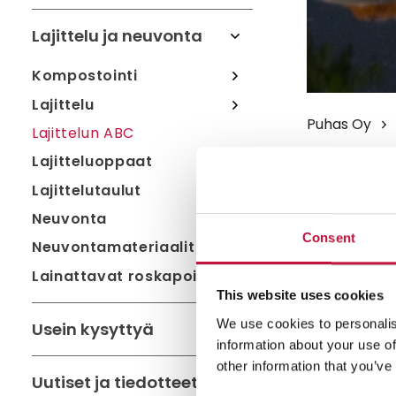
Lajittelu ja neuvonta
Kompostointi
Lajittelu
Puhas Oy
Lajittelun ABC
Lajitteluoppaat
Kynä
Lajittelutaulut
Neuvonta
Lajittele kyn
Consent
Neuvontamateriaalit
Metalliosat v
Lainattavat roskapoimurit
This website uses cookies
We use cookies to personalis
Usein kysyttyä
information about your use of
other information that you’ve
Uutiset ja tiedotteet