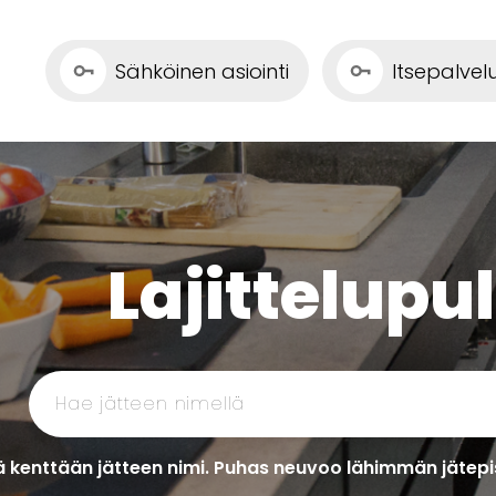
Sähköinen asiointi
Itsepalve
Lajittelupu
 kenttään jätteen nimi. Puhas neuvoo lähimmän jätepis