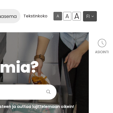
A
A
luasema
FI
Tekstinkoko
A
ASIOINTI
lmia?
teen ja auttaa lajittelemaan oikein!