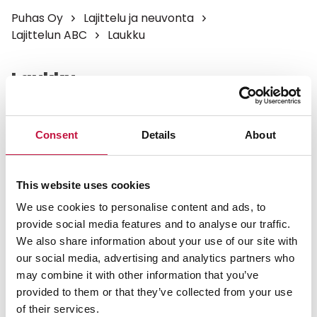
Puhas Oy
Lajittelu ja neuvonta
Lajittelun ABC
Laukku
Laukku
Vie käyttökelpoiset ja siistit laukut sekä reput
Consent
Details
About
vaatteiden keräyslaatikoihin tai kirpputoreille.
Käyttökelvottomat laukut ja reput kuuluvat
poltettavaan jätteeseen.
This website uses cookies
Käyttökelpoinen ja ehjä matkalaukku kannattaa
We use cookies to personalise content and ads, to
kierrättää kirpputoreilla. Vie käyttökelvoton
provide social media features and to analyse our traffic.
matkalaukku Kontiokaaren itsepalveluasemalle tai
We also share information about your use of our site with
muille jäteasemille.
our social media, advertising and analytics partners who
may combine it with other information that you’ve
provided to them or that they’ve collected from your use
of their services.