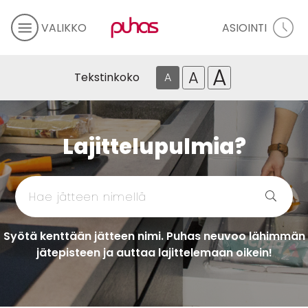
VALIKKO
ASIOINTI
A
A
Tekstinkoko
A
Lajittelupulmia?
Syötä kenttään jätteen nimi. Puhas neuvoo lähimmän
jätepisteen ja auttaa lajittelemaan oikein!