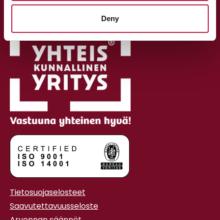
PL 370, 80101 Joensuu
Deny
Tietosuojaselosteet
Saavutettavuusseloste
Arvonnan säännöt