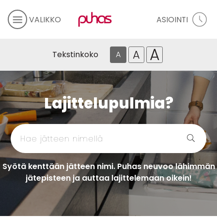
VALIKKO
ASIOINTI
A
A
Tekstinkoko
A
Lajittelupulmia?
Syötä kenttään jätteen nimi. Puhas neuvoo lähimmän
jätepisteen ja auttaa lajittelemaan oikein!