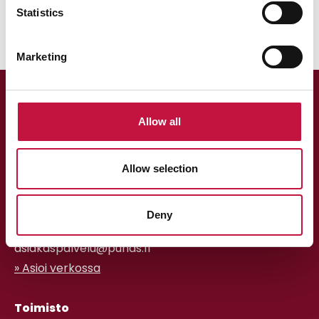
Statistics
Marketing
Allow all
Allow selection
Asiakaspalvelu
Deny
013 318 198 arkisin klo 9–15
asiakaspalvelu@puhas.fi
» Asioi verkossa
Toimisto