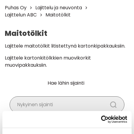
Puhas Oy
Lajittelu ja neuvonta
Lajittelun ABC
Maitotölkit
Maitotölkit
Lajittele maitotölkit litistettynä kartonkipakkauksiin.
Lajittele kartonkitölkkien muovikorkit
muovipakkauksiin.
Hae lähin sijainti
Salli
evästeet
nähdäksesi kartan.