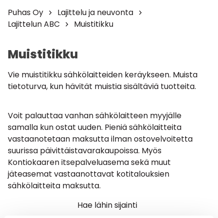
Puhas Oy
Lajittelu ja neuvonta
Lajittelun ABC
Muistitikku
Muistitikku
Vie muistitikku sähkölaitteiden keräykseen. Muista
tietoturva, kun hävität muistia sisältäviä tuotteita.
Voit palauttaa vanhan sähkölaitteen myyjälle
samalla kun ostat uuden. Pieniä sähkölaitteita
vastaanotetaan maksutta ilman ostovelvoitetta
suurissa päivittäistavarakaupoissa. Myös
Kontiokaaren itsepalveluasema sekä muut
jäteasemat vastaanottavat kotitalouksien
sähkölaitteita maksutta.
Hae lähin sijainti