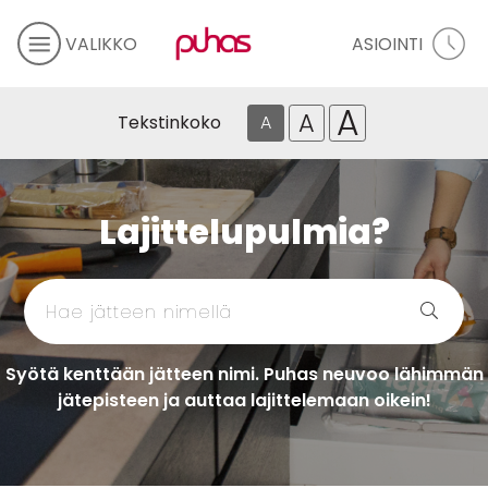
VALIKKO
ASIOINTI
A
A
Tekstinkoko
A
Lajittelupulmia?
Syötä kenttään jätteen nimi. Puhas neuvoo lähimmän
jätepisteen ja auttaa lajittelemaan oikein!