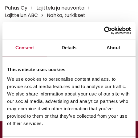
Puhas Oy
Lajittelu ja neuvonta
Lajittelun ABC
Nahka, turkikset
Nahka, turkikset
Consent
Details
About
Laita rikkinäiset ja käyttökelvottomat nahkatuotteet
ja turkikset poltettaviin jätteisiin.
This website uses cookies
Vie käyttökelpoiset ja ehjät nahkavaatteet, -laukut
We use cookies to personalise content and ads, to
ja -jalkineet sekä turkikset tekstiilien keräykseen
provide social media features and to analyse our traffic.
muovipussiin pakattuina tai kirpputoreille.
We also share information about your use of our site with
our social media, advertising and analytics partners who
may combine it with other information that you’ve
provided to them or that they’ve collected from your use
of their services.