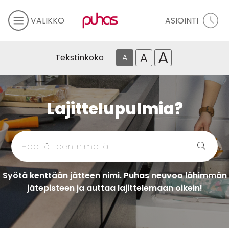
VALIKKO
ASIOINTI
A
A
Tekstinkoko
A
Lajittelupulmia?
Syötä kenttään jätteen nimi. Puhas neuvoo lähimmän
jätepisteen ja auttaa lajittelemaan oikein!