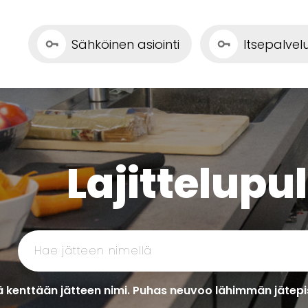
Sähköinen asiointi
Itsepalve
Lajittelupu
 kenttään jätteen nimi. Puhas neuvoo lähimmän jätepis