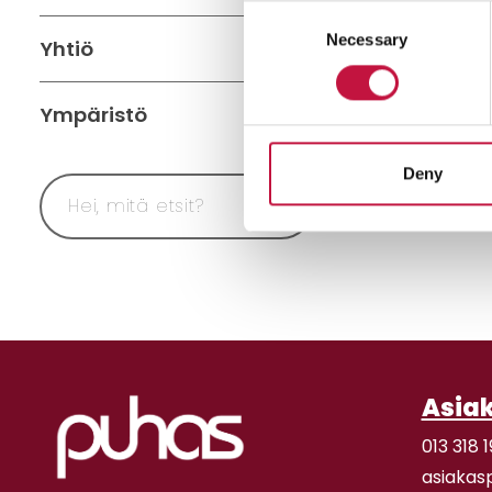
Consent
Necessary
Selection
Yhtiö
Ympäristö
Deny
Asia
013 318 1
asiakas