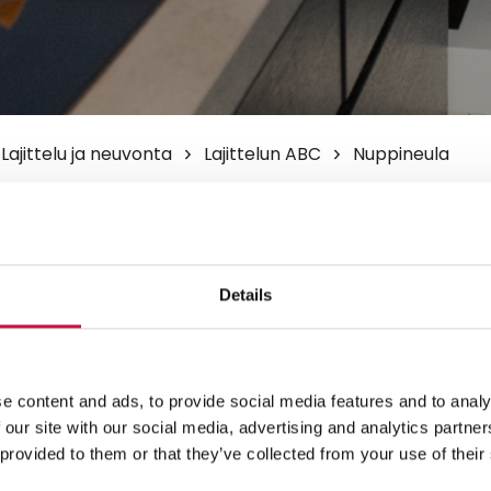
Lajittelu ja neuvonta
Lajittelun ABC
Nuppineula
neula
ppineulat ja ompeluneulat
Details
e content and ads, to provide social media features and to analy
 our site with our social media, advertising and analytics partn
 provided to them or that they’ve collected from your use of their
teet
nähdäksesi kartan.