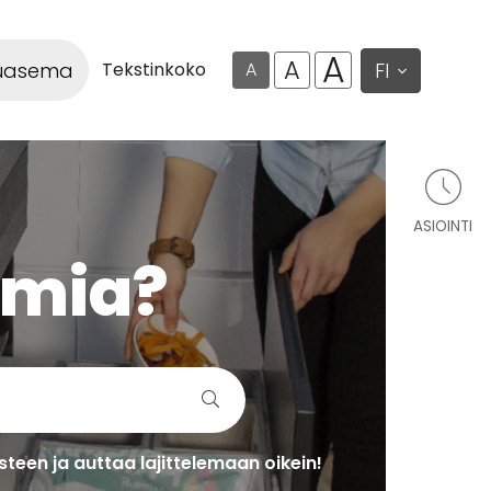
A
A
luasema
FI
Tekstinkoko
A
ASIOINTI
lmia?
teen ja auttaa lajittelemaan oikein!