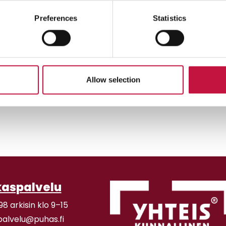
Preferences
Statistics
Allow selection
kaspalvelu
98 arkisin klo 9–15
palvelu@puhas.fi