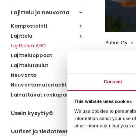
Lajittelu ja neuvonta
Kompostointi
Lajittelu
Puhas Oy
Lajittelun ABC
Lajitteluoppaat
Nuppi
Lajittelutaulut
Neuvonta
Lajittele nu
Consent
Neuvontamateriaalit
metalliin.
Lainattavat roskapoimurit
This website uses cookies
Hae lähin
sijainti
We use cookies to personalis
Usein kysyttyä
information about your use of
other information that you’ve
Salli
eväs
Uutiset ja tiedotteet