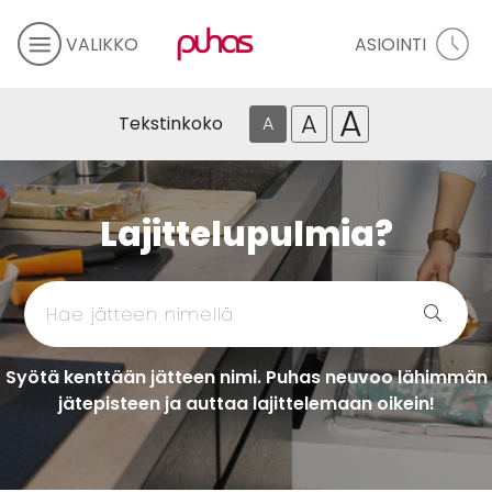
VALIKKO
ASIOINTI
A
A
Tekstinkoko
A
Lajittelupulmia?
Syötä kenttään jätteen nimi. Puhas neuvoo lähimmän
jätepisteen ja auttaa lajittelemaan oikein!