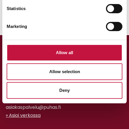
Statistics
Marketing
Allow all
Allow selection
Asiakaspalvelu
Deny
013 318 198 arkisin klo 9–15
asiakaspalvelu@puhas.fi
» Asioi verkossa