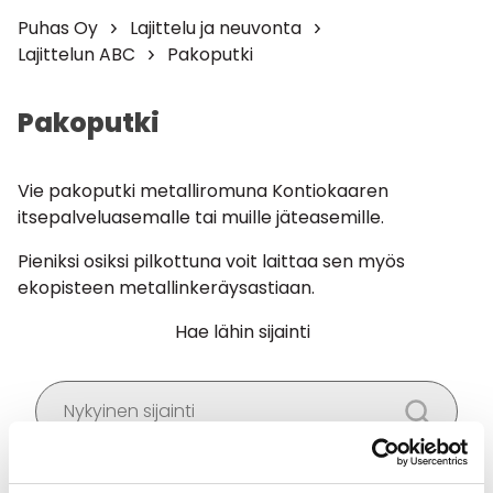
Puhas Oy
Lajittelu ja neuvonta
Lajittelun ABC
Pakoputki
Pakoputki
Vie pakoputki metalliromuna Kontiokaaren
itsepalveluasemalle tai muille jäteasemille.
Pieniksi osiksi pilkottuna voit laittaa sen myös
ekopisteen metallinkeräysastiaan.
Hae lähin sijainti
Salli
evästeet
nähdäksesi kartan.