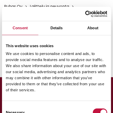
Puhas Oy
Lajittelu ja neuvonta
Lajittelun ABC
Patja
Patja
Consent
Details
About
Vie patjat ja petauspatjat Kontiokaaren
This website uses cookies
itsepalveluasemalle tai muille jäteasemille.
We use cookies to personalise content and ads, to
provide social media features and to analyse our traffic.
We also share information about your use of our site with
our social media, advertising and analytics partners who
may combine it with other information that you’ve
provided to them or that they’ve collected from your use
of their services.
Consent
Necessary