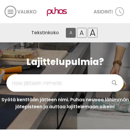
VALIKKO
ASIOINTI
A
A
Tekstinkoko
A
Lajittelupulmia?
Syötä kenttään jätteen nimi. Puhas neuvoo lähimmän
jätepisteen ja auttaa lajittelemaan oikein!