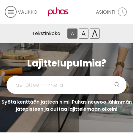
VALIKKO
ASIOINTI
A
A
Tekstinkoko
A
Lajittelupulmia?
Syötä kenttään jätteen nimi. Puhas neuvoo lähimmän
jätepisteen ja auttaa lajittelemaan oikein!