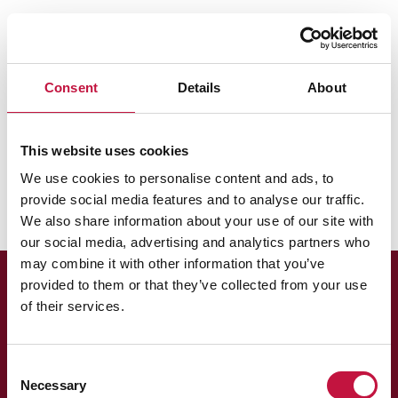
Puhas Oy
Lajittelu ja neuvonta
Lajittelun ABC
Pieni puuesine
Consent
Details
About
Pieni puuesine
This website uses cookies
Lajittele pienet puuesineet poltettavaan jätteeseen.
We use cookies to personalise content and ads, to
provide social media features and to analyse our traffic.
We also share information about your use of our site with
our social media, advertising and analytics partners who
may combine it with other information that you’ve
provided to them or that they’ve collected from your use
of their services.
Consent
Necessary
Selection