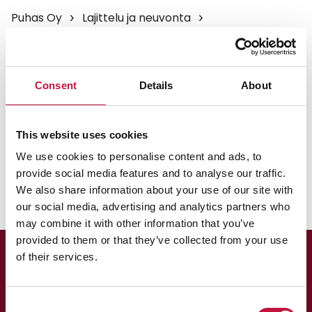
Puhas Oy
Lajittelu ja neuvonta
Lajittelun ABC
Pussinsulkijat
Pussinsulkijat
Consent
Details
About
Lajittele metallilankaa sisältävä pussinsulkija
metalliin. Lajittele kokonaan muovista tehty
This website uses cookies
pussinsulkija muovipakkauksiin.
We use cookies to personalise content and ads, to
provide social media features and to analyse our traffic.
We also share information about your use of our site with
our social media, advertising and analytics partners who
may combine it with other information that you’ve
provided to them or that they’ve collected from your use
of their services.
Consent