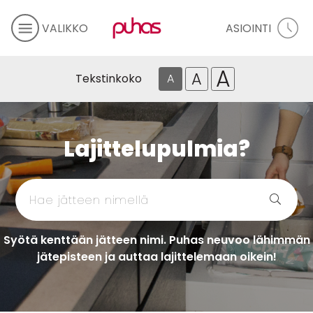
VALIKKO
ASIOINTI
A
A
Tekstinkoko
A
Lajittelupulmia?
Syötä kenttään jätteen nimi. Puhas neuvoo lähimmän
jätepisteen ja auttaa lajittelemaan oikein!