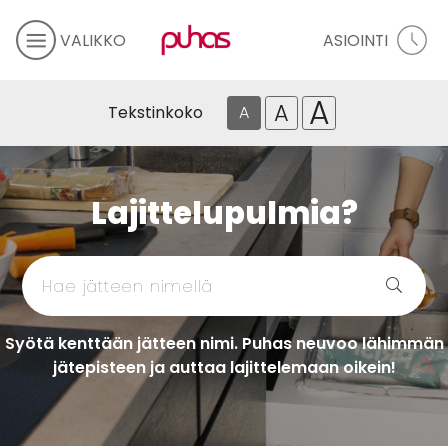
VALIKKO
ASIOINTI
A
A
Tekstinkoko
A
Lajittelupulmia?
Syötä kenttään jätteen nimi. Puhas neuvoo lähimmän
jätepisteen ja auttaa lajittelemaan oikein!