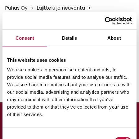
Puhas Oy
Lajittelu ja neuvonta
Lajittelun ABC
Putki
Putki
Consent
Details
About
Kontiokaaren itsepalveluasema sekä muut
This website uses cookies
jäteasemat vastaanottavat putkia. Lyhyet putken
pätkät voit lajitella kiinteistöllä sekajätteeseen.
We use cookies to personalise content and ads, to
provide social media features and to analyse our traffic.
We also share information about your use of our site with
our social media, advertising and analytics partners who
may combine it with other information that you’ve
provided to them or that they’ve collected from your use
of their services.
Consent