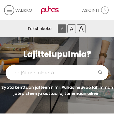
VALIKKO
ASIOINTI
A
A
Tekstinkoko
A
Lajittelupulmia?
Syötä kenttään jätteen nimi. Puhas neuvoo lähimmän
jätepisteen ja auttaa lajittelemaan oikein!