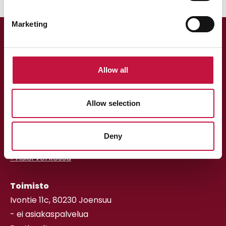
Marketing
Allow all
Allow selection
Asiakaspalvelu
013 318 198 arkisin klo 9–15
Deny
asiakaspalvelu@puhas.fi
» Asioi verkossa
Toimisto
Ivontie 11c, 80230 Joensuu
- ei asiakaspalvelua