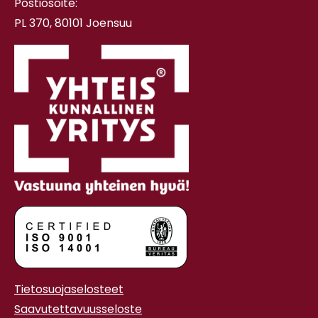
Postiosoite:
PL 370, 80101 Joensuu
Tietosuojaselosteet
Saavutettavuusseloste