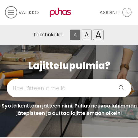
VALIKKO
ASIOINTI
A
A
Tekstinkoko
A
Lajittelupulmia?
Syötä kenttään jätteen nimi. Puhas neuvoo lähimmän
jätepisteen ja auttaa lajittelemaan oikein!