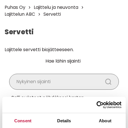
Puhas Oy
Lajittelu ja neuvonta
Lajittelun ABC
Servetti
Servetti
Lajittele servetti biojätteeseen.
Hae lähin sijainti
Salli
evästeet
nähdäksesi kartan.
Consent
Details
About