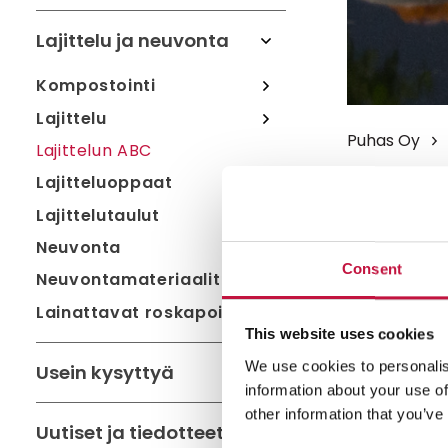
Lajittelu ja neuvonta
Kompostointi
Lajittelu
Puhas Oy
Lajittelun ABC
Lajitteluoppaat
Suodat
Lajittelutaulut
Neuvonta
Lajittele suo
Consent
Neuvontamateriaalit
Lainattavat roskapoimurit
Hae lähin
This website uses cookies
sijainti
We use cookies to personalis
Usein kysyttyä
information about your use of
Salli
eväs
other information that you’ve
Uutiset ja tiedotteet