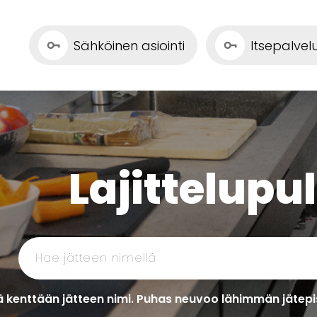
Sähköinen asiointi
Itsepalve
Lajittelupu
 kenttään jätteen nimi. Puhas neuvoo lähimmän jätepis