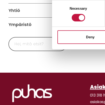
Consent
Necessary
Selection
Yhtiö
Ympäristö
Deny
Asia
013 318 1
asiakas