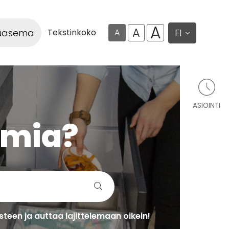
A
A
luasema
FI
Tekstinkoko
A
ASIOINTI
lmia?
teen ja auttaa lajittelemaan oikein!