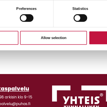
Preferences
Statistics
Allow selection
kaspalvelu
98 arkisin klo 9–15
palvelu@puhas.fi