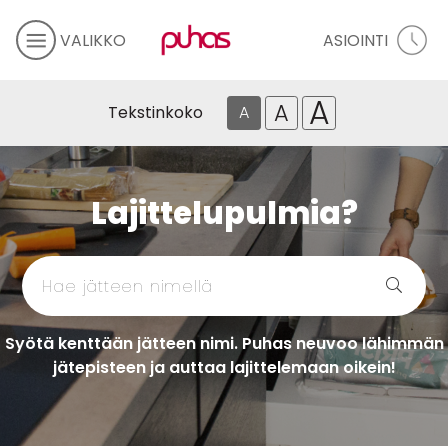
VALIKKO
ASIOINTI
A
A
Tekstinkoko
A
Lajittelupulmia?
Syötä kenttään jätteen nimi. Puhas neuvoo lähimmän
jätepisteen ja auttaa lajittelemaan oikein!