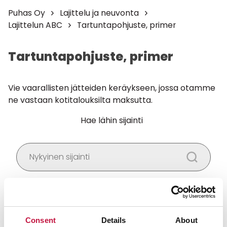
Puhas Oy
Lajittelu ja neuvonta
Lajittelun ABC
Tartuntapohjuste, primer
Tartuntapohjuste, primer
Vie vaarallisten jätteiden keräykseen, jossa otamme
ne vastaan kotitalouksilta maksutta.
Hae lähin sijainti
Salli
evästeet
nähdäksesi kartan.
Consent
Details
About