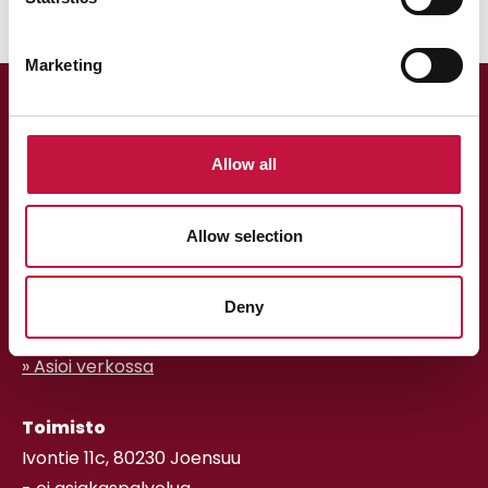
Marketing
Allow all
Allow selection
Asiakaspalvelu
013 318 198 arkisin klo 9–15
Deny
asiakaspalvelu@puhas.fi
» Asioi verkossa
Toimisto
Ivontie 11c, 80230 Joensuu