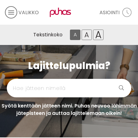
VALIKKO
ASIOINTI
A
A
Tekstinkoko
A
Lajittelupulmia?
Syötä kenttään jätteen nimi. Puhas neuvoo lähimmän
jätepisteen ja auttaa lajittelemaan oikein!