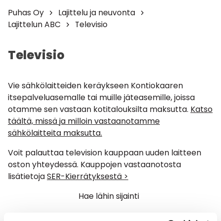
Puhas Oy
Lajittelu ja neuvonta
Lajittelun ABC
Televisio
Televisio
Vie sähkölaitteiden keräykseen Kontiokaaren
itsepalveluasemalle tai muille jäteasemille, joissa
otamme sen vastaan kotitalouksilta maksutta.
Katso
täältä, missä ja milloin vastaanotamme
sähkölaitteita maksutta.
Voit palauttaa television kauppaan uuden laitteen
oston yhteydessä. Kauppojen vastaanotosta
lisätietoja
SER-Kierrätyksestä >
Hae lähin sijainti