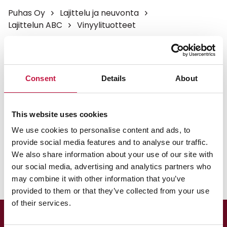
Puhas Oy
Lajittelu ja neuvonta
Lajittelun ABC
Vinyylituotteet
Vinyylituotteet
Consent
Details
About
Voit laittaa äänilevyt ja vinyylilevyjen palat (enintään
20 x 20 cm) poltettavaan jätteeseen.
This website uses cookies
Suuremmat rakennus- ja sisustusvinyylit vie
We use cookies to personalise content and ads, to
Kontiokaaren itsepalveluasemalle tai muille
provide social media features and to analyse our traffic.
jäteasemille.
We also share information about your use of our site with
our social media, advertising and analytics partners who
may combine it with other information that you’ve
provided to them or that they’ve collected from your use
of their services.