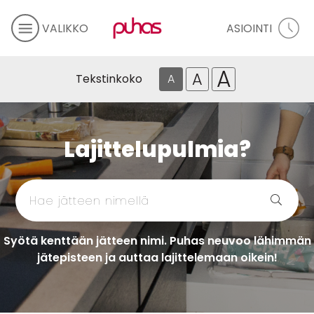
VALIKKO
ASIOINTI
A
A
Tekstinkoko
A
Lajittelupulmia?
Syötä kenttään jätteen nimi. Puhas neuvoo lähimmän
jätepisteen ja auttaa lajittelemaan oikein!