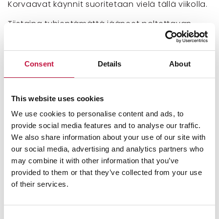
Korvaavat käynnit suoritetaan vielä tällä viikolla.
Tiistaina tyhjentämättä jääneet poltettavan
jätteen astiat tyhjennetään poikkeuksellisesti
huomenna keskiviikkona. Muutamalla asiakkaalla
biojätteen tyhjennyspäivä on tiistain sijaan
Consent
Details
About
perjantaina. Tällöin alueella ajaa seuraavan
kerran biojätettä keräävä auto. Biojäteastiat
tyhjennetään vasta seuraavan suunnitellun ajon
This website uses cookies
mukana, jolloin säästetään myös ympäristöä.
We use cookies to personalise content and ads, to
provide social media features and to analyse our traffic.
Tyhjennysaikataulusta
We also share information about your use of our site with
poiketaan tarpeen tullessa
our social media, advertising and analytics partners who
may combine it with other information that you’ve
provided to them or that they’ve collected from your use
Tiesitkö, että jäteautomme ajavat viikoittain
of their services.
tuhansia kilometrejä? Urakoitsijakumppanimme
huoltavat autoja ja niiden nostolaitteistoja
säännöllisesti. Joskus matka voi kuitenkin
Consent