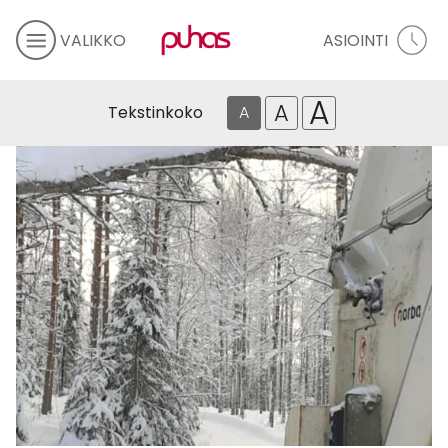
VALIKKO
ASIOINTI
A
A
Tekstinkoko
A