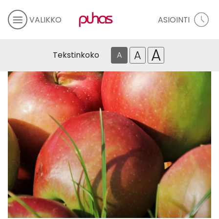
VALIKKO
ASIOINTI
A
A
Tekstinkoko
A