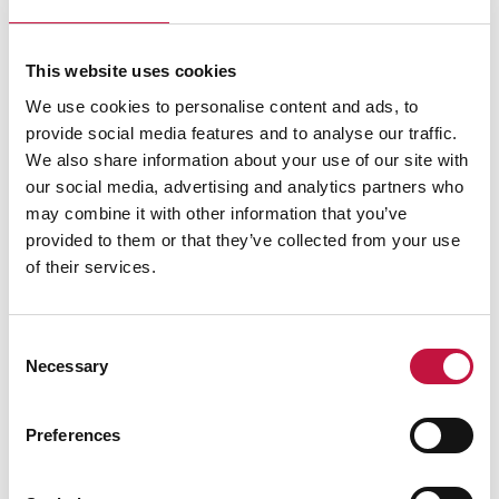
omenasilppu kerroksittain lämpökompostoriin
tai jyrsijäsuojattuun puutarhakompostiin muun
jätteen kanssa. Kun kompostin lämpötila nousee
This website uses cookies
korkealle, muumiotaudin aiheuttajasieni
We use cookies to personalise content and ads, to
tuhoutuu, eikä tauti leviä kompostimullan
provide social media features and to analyse our traffic.
mukana.
We also share information about your use of our site with
our social media, advertising and analytics partners who
Jos kiinteistösi on liittynyt biojätteen keräykseen,
may combine it with other information that you’ve
voit laittaa omenia biojätteen keräysastiaan.
provided to them or that they’ve collected from your use
Täytä biojätteen keräysastia vain puoleen väliin
of their services.
asti, ettei astia tule liian painavaksi. Jos
omenoita on paljon, laita ne biojätteeseen
useammassa erässä.
Consent
Necessary
Selection
Voit tuoda omenoita
myös
Kontiosuon jätekeskukseen sekä
Polvijärven jäteasemalle
. Omenalasti
Preferences
henkilöautolla tai peräkärryllä tuotuna maksaa
10 €.