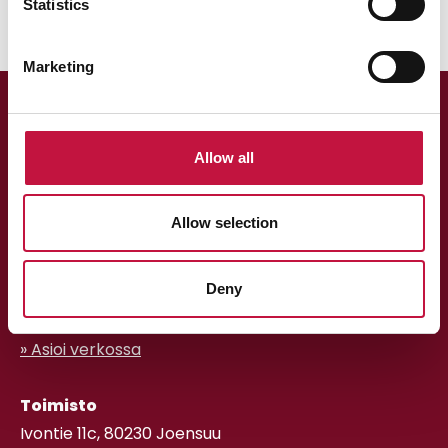
Statistics
Marketing
Allow all
Allow selection
Asiakaspalvelu
Deny
013 318 198 arkisin klo 9–15
asiakaspalvelu@puhas.fi
» Asioi verkossa
Toimisto
Ivontie 11c, 80230 Joensuu