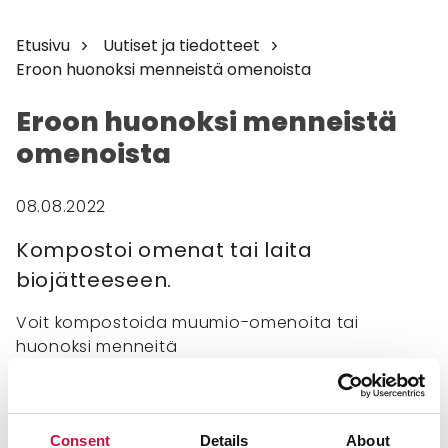
Etusivu
Uutiset ja tiedotteet
Eroon huonoksi menneistä omenoista
Eroon huonoksi menneistä
omenoista
08.08.2022
Kompostoi omenat tai laita
biojätteeseen.
Voit kompostoida muumio-omenoita tai
huonoksi menneitä
omenoita lämpökompostorissa tai
jyrsijäsuojatussa puutarhakompostorissa. Laita
omenat tasapohjaiseen sankoon tai saaviin ja
hakkaa ne tasakärkisellä lapiolla silpuksi. Levitä
Consent
Details
About