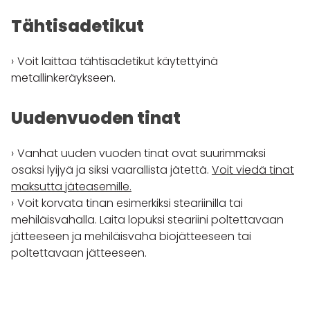
Tähtisadetikut
Voit laittaa tähtisadetikut käytettyinä
metallinkeräykseen.
Uudenvuoden tinat
Vanhat uuden vuoden tinat ovat suurimmaksi
osaksi lyijyä ja siksi vaarallista jätettä.
Voit viedä tinat
maksutta jäteasemille.
Voit korvata tinan esimerkiksi steariinilla tai
mehiläisvahalla. Laita lopuksi steariini poltettavaan
jätteeseen ja mehiläisvaha biojätteeseen tai
poltettavaan jätteeseen.