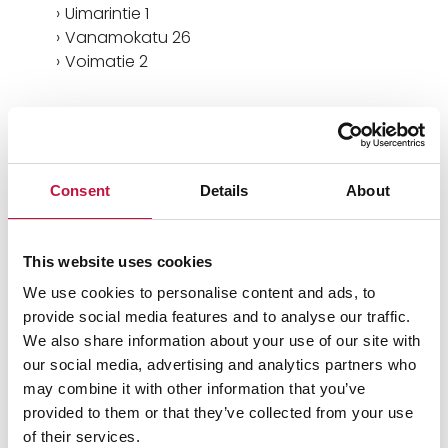
Uimarintie 1
Vanamokatu 26
Voimatie 2
Keräämme kuusia maksullisena poltettavan jätteen
astian tyhjennyksen mukana. Älä laita kuusta
jäteastiaan, vaan jätä se kokonaisena jäteastian
viereen.
Consent
Details
About
Muovikuuset voit laittaa pilkottuna poltettavaan
jätteeseen tai askarrella oksista kransseja seuravaa
joulua varten.
This website uses cookies
We use cookies to personalise content and ads, to
Kinkun liemet ja kinkkurasvat
provide social media features and to analyse our traffic.
We also share information about your use of our site with
our social media, advertising and analytics partners who
Älä laita kinkkunrasvaa viemäriin! Viemäri voi
may combine it with other information that you’ve
tukkeutua, kun rasva jähmettyy putkistossa.
provided to them or that they’ve collected from your use
Hyödynnä liemi kastikkeissa.
of their services.
Jähmetä rasva ja laita kompostiin tai pakkaa rasva