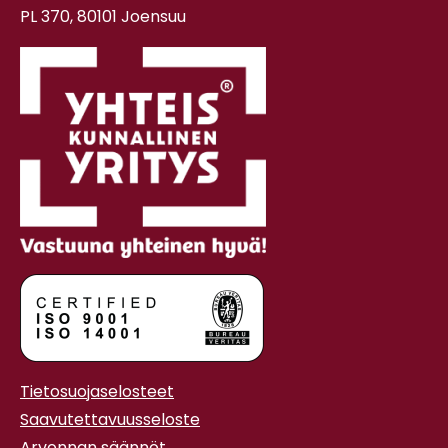
PL 370, 80101 Joensuu
Tietosuojaselosteet
Saavutettavuusseloste
Arvonnan säännöt