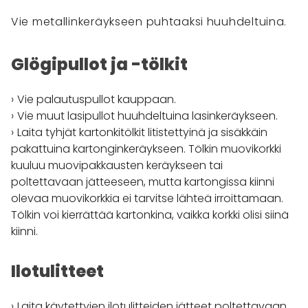
Vie metallinkeräykseen puhtaaksi huuhdeltuina.
Glögipullot ja -tölkit
Vie palautuspullot kauppaan.
Vie muut lasipullot huuhdeltuina lasinkeräykseen.
Laita tyhjät kartonkitölkit litistettyinä ja sisäkkäin
pakattuina kartonginkeräykseen. Tölkin muovikorkki
kuuluu muovipakkausten keräykseen tai
poltettavaan jätteeseen, mutta kartongissa kiinni
olevaa muovikorkkia ei tarvitse lähteä irroittamaan.
Tölkin voi kierrättää kartonkina, vaikka korkki olisi siinä
kiinni.
Ilotulitteet
Laita käytettyjen ilotulitteiden jätteet poltettavaan