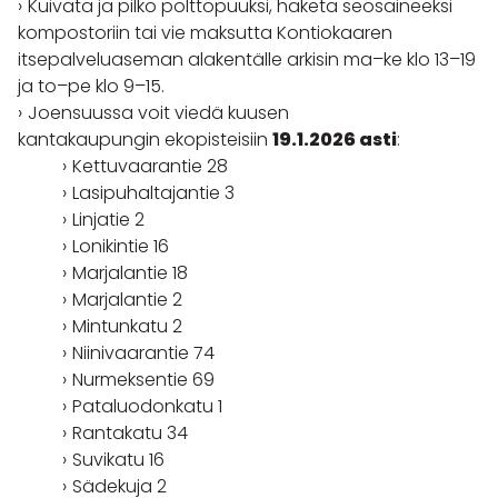
Kuivata ja pilko polttopuuksi, haketa seosaineeksi
kompostoriin tai vie maksutta Kontiokaaren
itsepalveluaseman alakentälle arkisin ma–ke klo 13–19
ja to–pe klo 9–15.
Joensuussa voit viedä kuusen
kantakaupungin ekopisteisiin
19.1.2026 asti
:
Kettuvaarantie 28
Lasipuhaltajantie 3
Linjatie 2
Lonikintie 16
Marjalantie 18
Marjalantie 2
Mintunkatu 2
Niinivaarantie 74
Nurmeksentie 69
Pataluodonkatu 1
Rantakatu 34
Suvikatu 16
Sädekuja 2