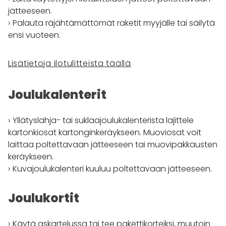
jätteeseen.
Palauta räjähtämättömät raketit myyjälle tai säilytä
ensi vuoteen.
Lisätietoja ilotulitteista täällä
Joulukalenterit
Yllätyslahja- tai suklaajoulukalenterista lajittele
kartonkiosat kartonginkeräykseen. Muoviosat voit
laittaa poltettavaan jätteeseen tai muovipakkausten
keräykseen.
Kuvajoulukalenteri kuuluu poltettavaan jätteeseen.
Joulukortit
Käytä askartelussa tai tee pakettikorteiksi, muutoin