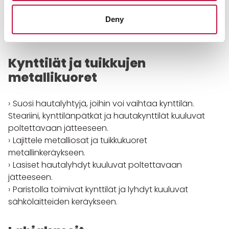
oleva paperimainen levy.
Deny
Lajittele konvehtirasian muovikääre ja muovinen
kenno muovipakkauskeräykseen.
Kynttilät ja tuikkujen
metallikuoret
Suosi hautalyhtyjä, joihin voi vaihtaa kynttilän.
Steariini, kynttilänpätkät ja hautakynttilät kuuluvat
poltettavaan jätteeseen.
Lajittele metalliosat ja tuikkukuoret
metallinkeräykseen.
Lasiset hautalyhdyt kuuluvat poltettavaan
jätteeseen.
Paristolla toimivat kynttilät ja lyhdyt kuuluvat
sähkölaitteiden keräykseen.