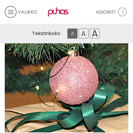
VALIKKO
ASIOINTI
A
A
Tekstinkoko
A