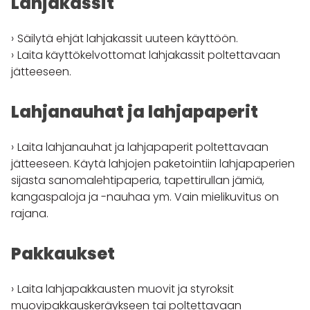
Lahjakassit
Säilytä ehjät lahjakassit uuteen käyttöön.
Laita käyttökelvottomat lahjakassit poltettavaan
jätteeseen.
Lahjanauhat ja lahjapaperit
Laita lahjanauhat ja lahjapaperit poltettavaan
jätteeseen. Käytä lahjojen paketointiin lahjapaperien
sijasta sanomalehtipaperia, tapettirullan jämiä,
kangaspaloja ja -nauhaa ym. Vain mielikuvitus on
rajana.
Pakkaukset
Laita lahjapakkausten muovit ja styroksit
muovipakkauskeräykseen tai poltettavaan