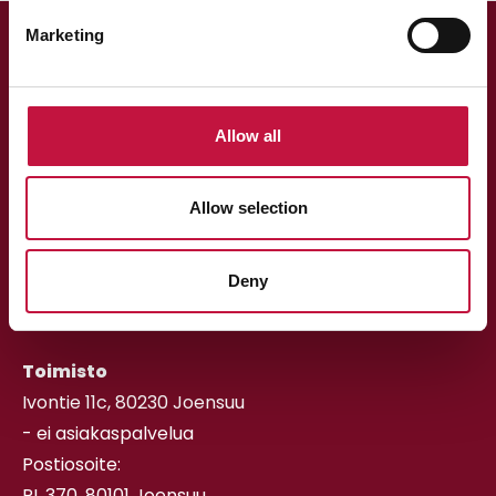
Marketing
Allow all
Asiakaspalvelu
Allow selection
013 318 198 arkisin klo 9–15
asiakaspalvelu@puhas.fi
Deny
» Asioi verkossa
Toimisto
Ivontie 11c, 80230 Joensuu
- ei asiakaspalvelua
Postiosoite:
PL 370, 80101 Joensuu