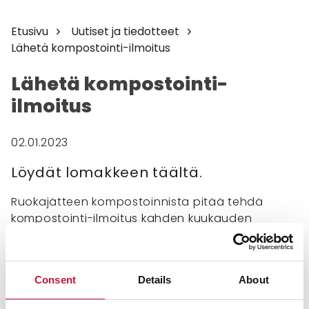
Etusivu
Uutiset ja tiedotteet
Lähetä kompostointi-ilmoitus
Lähetä kompostointi-
ilmoitus
02.01.2023
Löydät lomakkeen täältä.
Ruokajätteen kompostoinnista pitää tehdä
kompostointi-ilmoitus kahden kuukauden
kuuluessa kompostoinnin aloittamisesta sekä
myös lopettamisesta. Ilmoitus on voimassa viisi
vuotta. Kätevimmin voit tehdä kompostointi-
Consent
Details
About
ilmoituksen nettisivullamme
sähköisessä
asioinnissa >