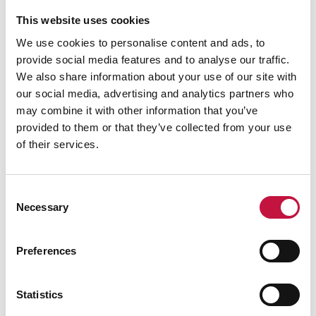
Voit myös täyttää kompostointi-
This website uses cookies
ilmoituslomakkeen nettisivullamme ja lähettää
We use cookies to personalise content and ads, to
asiakaspalveluumme.
Löydät lomakkeen täältä
provide social media features and to analyse our traffic.
>
We also share information about your use of our site with
our social media, advertising and analytics partners who
Tallenna täytetty lomake ja lähetä sähköpostin
may combine it with other information that you’ve
liitteenä osoitteeseen: asiakaspalvelu@puhas.fi. Voit
provided to them or that they’ve collected from your use
myös tulostaa täytetyn lomakkeen ja lähettää
of their services.
maksutta lomakkeen viimeisellä sivulla näkyvään
vastausosoitteeseen. Taita ilmoitus
vastausosoitesivun sisään, niittaa kiinni ja laita
Consent
postiin.
Necessary
Selection
Puutarhajätteen kompostoinnista ei tarvitse
Preferences
tehdä ilmoitusta.
Statistics